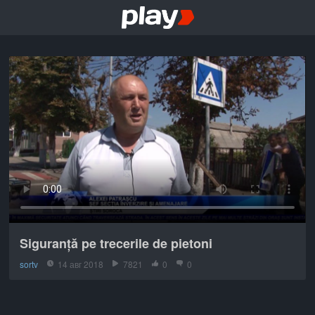
Siguranță pe trecerile de pietoni
sortv
14 авг 2018
7821
0
0