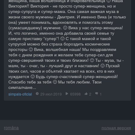
женщина, наша волшебница и очаровательница 🙂 Наша
Виктория!! Виктория - не просто супер-женщина, но и
супер-супруга и супер-мама. Она самая важная муза в
жизни своего мужчины - Дмитрия. И именно Вика (и только
она) умеет понимать, вдохновлять и помогать этому
(сумасшедшему) мужчине. 🙂 Вика у нас супер-женщина!
И, что логично, именно она добавила своей семье ту
самую приставку “супер”! 🙂 С такой мамой и такой
супругой можно без страха бороздить космические
просторы 🙂 Вика, волшебная наша! Мы поздравляем
тебя с днем рождения и желаем тебе супер-сил для
супер-свершений твоих и твоих близких! 🙂 Ты - муза, ты -
маяк, ты - очаг, ты - лучший друг и наставник! 🙂 Пускай
твоих сил, часов и объятий хватает на всех, кто в них
нуждается 🙂 Будь супер-счастливой супер-женщиной!
Спасибо тебе за тебя 🙂 Мы тебя любим. Твои
симпалчане...
simpals-oficial
29 июл 2019
65998
2
1
româna
полная версия