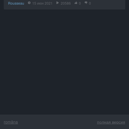
Rousseau
15 июн 2021
20586
0
0
româna
полная версия