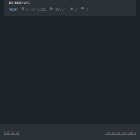
движения.
rexar
6 июл 2022
48964
0
0
româna
полная версия