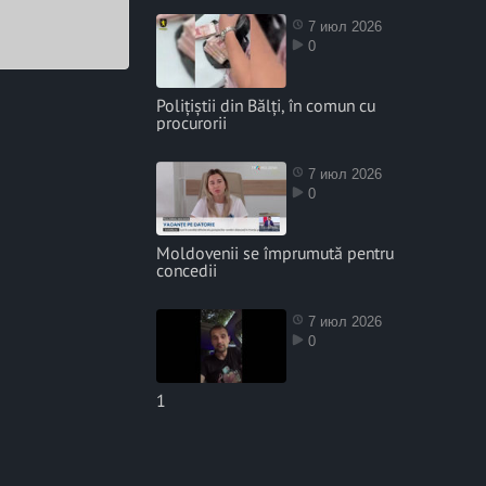
7 июл 2026
0
Polițiștii din Bălți, în comun cu
procurorii
7 июл 2026
0
Moldovenii se împrumută pentru
concedii
7 июл 2026
0
1