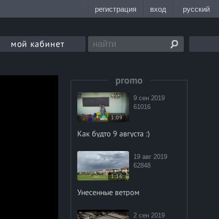
мой кабинет
promo
9 сен 2019
61016
1:09
Как будто 9 августа :)
19 авг 2019
62848
1:16
Унесенные ветром
2 сен 2019