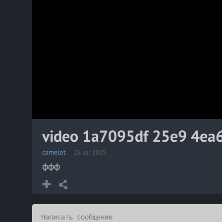
video 1a7095df 25e9 4ea
camelot
26 авг 2025
ффф