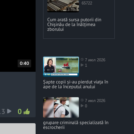
65722
1:37
Cum arată sursa putorii din
Chișinău de la înălțimea
zborului
7 июл 2026
D
0:40
1
u
r
Șapte copii și-au pierdut viața în
ape de la începutul anului
a
t
7 июл 2026
i
0
13
0
o
n
grupare criminală specializată în
escrocherii