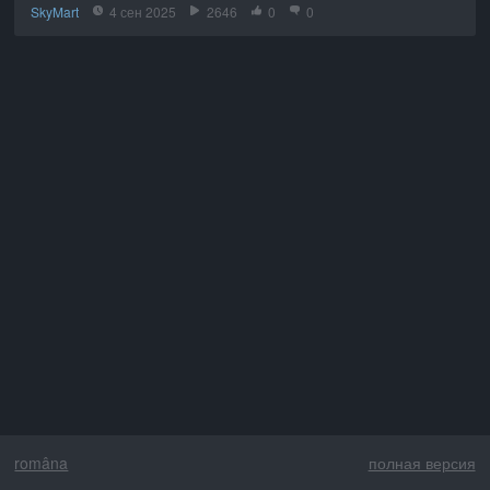
SkyMart
4 сен 2025
2646
0
0
româna
полная версия