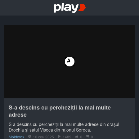
S-a descins cu percheziții la mai multe
adrese
S-a descins cu percheziții la mai multe adrese din orașul
Drochia și satul Visoca din raionul Soroca.
Moldofox
10 сен 2025
1489
0
0