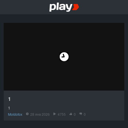
1
1
Moldofox
28 янв 2026
4755
0
0