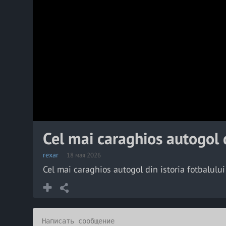
Cel mai caraghios autogol d
rexar
18 мая 2026
Cel mai caraghios autogol din istoria fotbalulu