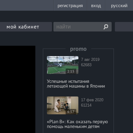
мой кабинет
promo
7 авг 2019
62683
2:15
Успешные испытания
летающей машины в Японии
17 фев 2020
61214
6:57
«Plan B»: Как оказать первую
помощь маленьким детям