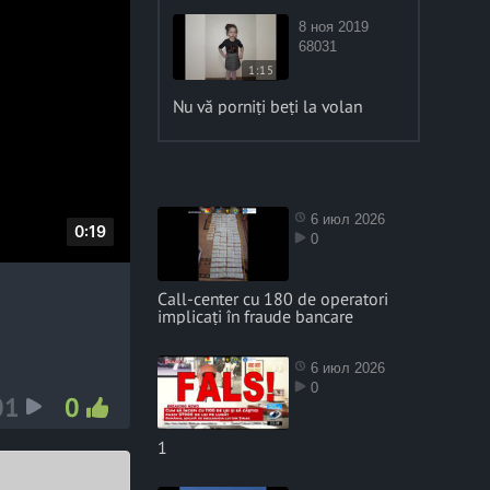
8 ноя 2019
68031
1:15
Nu vă porniți beți la volan
6 июл 2026
D
0:19
0
u
r
Call-center cu 180 de operatori
implicați în fraude bancare
a
t
6 июл 2026
i
0
01
0
o
n
1