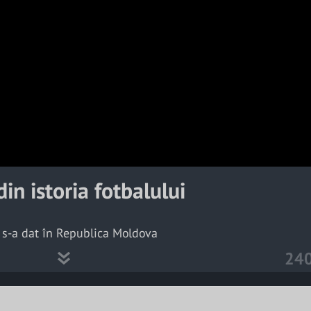
a
y
V
i
d
e
o
in istoria fotbalului
i s-a dat în Republica Moldova
24