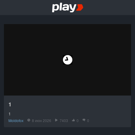
1
1
Moldofox
8 июн 2026
7403
0
0