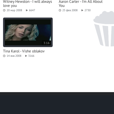
Witney Hewston - I will always
Aaron Carter - I'm All About
love you
You
20 мар 2008
6647
25 фев 2008
2730
3:16
Tina Karol - Vishe oblakov
14 янв 2008
3166