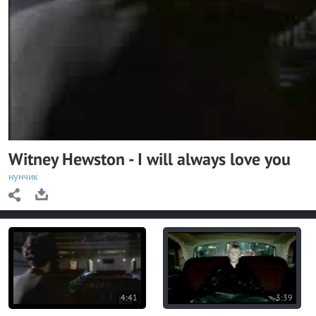
y
V
i
d
e
o
Witney Hewston - I will always love you
нунчик
4:41
3:39