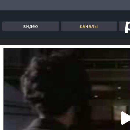
видео
каналы
P
l
a