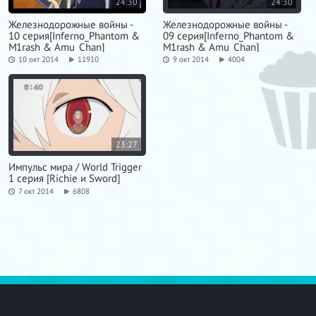
24:30
24:30
Железнодорожные войны -
Железнодорожные войны -
10 серия[Inferno_Phantom &
09 серия[Inferno_Phantom &
M1rash & Amu_Chan]
M1rash & Amu_Chan]
10 окт 2014
11910
9 окт 2014
4004
23:27
Импульс мира / World Trigger
1 серия [Richie и Sword]
7 окт 2014
6808