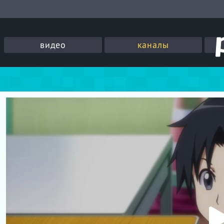
видео
каналы
P