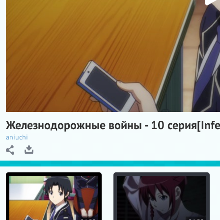
l
a
y
V
i
d
e
o
Железнодорожные войны - 10 серия[Inf
aniuchi