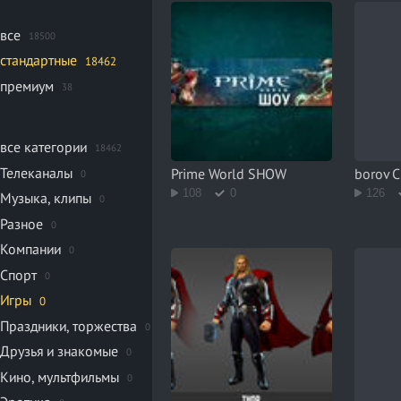
все
18500
стандартные
18462
премиум
38
все категории
18462
Телеканалы
Prime World SHOW
borov 
0
108
0
126
Музыка, клипы
0
Разное
0
Компании
0
Спорт
0
Игры
0
Праздники, торжества
0
Друзья и знакомые
0
Кино, мультфильмы
0