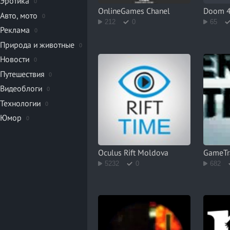
Эротика
0
OnlineGames Chanel
Doom 4
Авто, мото
0
212
0
65
Реклама
0
Природа и животные
0
Новости
0
Путешествия
0
Видеоблоги
0
Технологии
0
Юмор
0
Oculus Rift Moldova
GameTra
5232
0
682