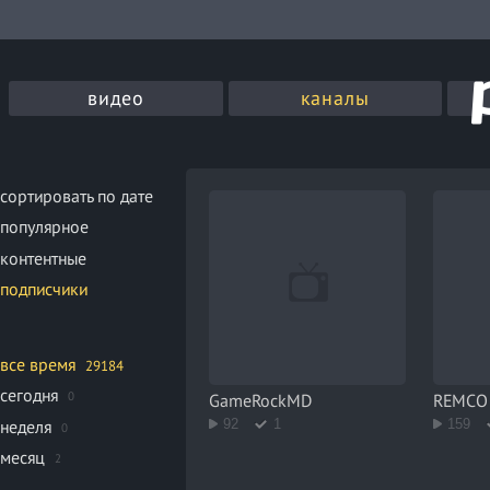
видео
каналы
сортировать по дате
популярное
контентные
подписчики
все время
29184
сегодня
0
GameRockMD
REMCO 
неделя
92
1
159
0
месяц
2