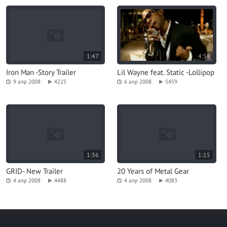
1:47
4:58
Iron Man -Story Trailer
Lil Wayne feat. Static -Lollipop
9 апр 2008
4225
6 апр 2008
5459
1:36
1:15
GRID- New Trailer
20 Years of Metal Gear
4 апр 2008
4488
4 апр 2008
4083