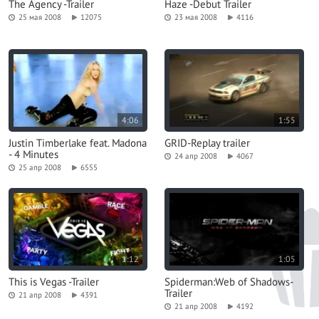
The Agency -Trailer
Haze -Debut Trailer
25 мая 2008
12075
23 мая 2008
4116
4:06
1:55
Justin Timberlake feat. Madona
GRID-Replay trailer
- 4 Minutes
24 апр 2008
4067
25 апр 2008
6555
1:12
1:05
This is Vegas -Trailer
Spiderman:Web of Shadows-
Trailer
21 апр 2008
4391
21 апр 2008
4192