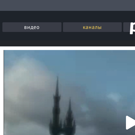
видео
каналы
P
l
a