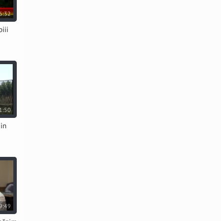
6:32
iii
1:50
din
9:49