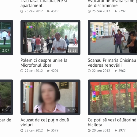
L-au lasat fara afacere si
Avocatul ne învată să ne
apartament.
de discriminare
25 сен 2012
4319
25 сен 2012
5297
2:07
22:58
Polemici despre unire la
Scanau Primaria Chisinău
Microfonul liber
vederea renovării
22 сен 2012
4201
22 сен 2012
2962
0:56
10:33
oar de
Acuzat de cel puțin două
Ce poti să vezi călătorind
violuri
bicileta
22 сен 2012
3579
20 сен 2012
2977