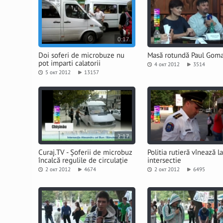
0:17
Doi soferi de microbuze nu
Masă rotundă Paul Gom
pot imparti calatorii
4 окт 2012
3514
5 окт 2012
13157
2:17
Curaj.TV - Șoferii de microbuz
Politia rutieră vînează la
încalcă regulile de circulație
intersectie
2 окт 2012
4674
2 окт 2012
6495