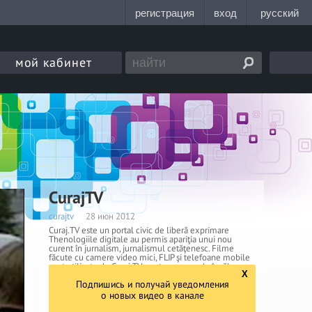
мой кабинет
CurajTV
curajtv
28 июн 2012
Curaj.TV este un portal civic de liberă exprimare
Thenologiile digitale au permis apariţia unui nou
curent în jurnalism, jurnalismul cetăţenesc. Filme
făcute cu camere video mici, FLIP şi telefoane mobile
sunt utilizate de Curaj.TV pentru a semnala încălcarea
X
drepturilor omului, care ades nu trec de filtrele mass-
Подпишись и получай уведомления
meda tradiţionale. Trimiteți reportajele voastre, le
publicăm!
о новых видео в канале
543290
просмотров