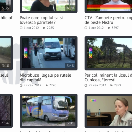
5:35
6:28
blic of
Poate oare copilul sa-si
CTV - Zambete pentru cop
lovească părintele?
de peste Nistru
1 окт 2012
2985
1 окт 2012
3297
3:10
3:48
aseul
Microbuze ilegale pe rutele
Pericol iminent la liceul 
din capitală
Cunicea, Floresti
29 сен 2012
7270
29 сен 2012
2899
1:36
3:01
1