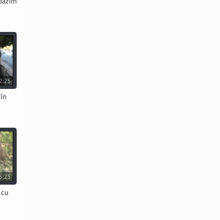
 păzim
2:25
 în
5:25
 cu