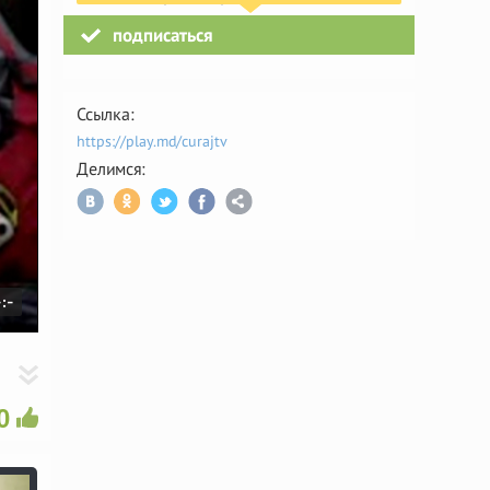
подписаться
Ссылка:
https://play.md/curajtv
Делимся:
D
-:-
u
a
0
o