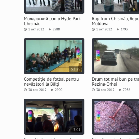
2:27
Молдавский рэп в Hyde Park
Rap from Chisinău, Repu
Chisinău
Moldova
1 окт 2012
5588
1 окт 2012
3793
52:29
Competiție de fotbal pentru
Drum tot mai bun pe tr
nevăzători la Bălți
Rezina-Orhei
30 сен 2012
2900
30 сен 2012
7986
3:01