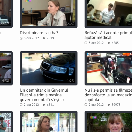
33:19
23:32
a
Discriminare sau ba?
Refuză să-i acorde primul
ajutor medical
3 окт 2012
2919
3 окт 2012
4285
4:58
1:23
Un demnitar din Guvernul
Nu i s-a permis să filmez
Filat şi-a trimis maşina
dezbrăcate la un magazin
guvernamentală să-şi ia
capitala
odrasla de la facultate
2 окт 2012
6541
2 окт 2012
59978