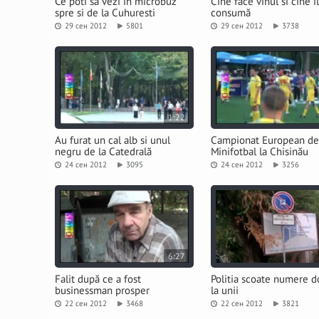
Ce poti să vezi în microbuz
Cine face vinul si cine îl
spre si de la Cuhuresti
consumă
29 сен 2012
5801
29 сен 2012
3738
1:22
Au furat un cal alb si unul
Campionat European de
negru de la Catedrală
Minifotbal la Chisinău
24 сен 2012
3095
24 сен 2012
3256
6:27
Falit după ce a fost
Politia scoate numere d
businessman prosper
la unii
22 сен 2012
3468
22 сен 2012
3821