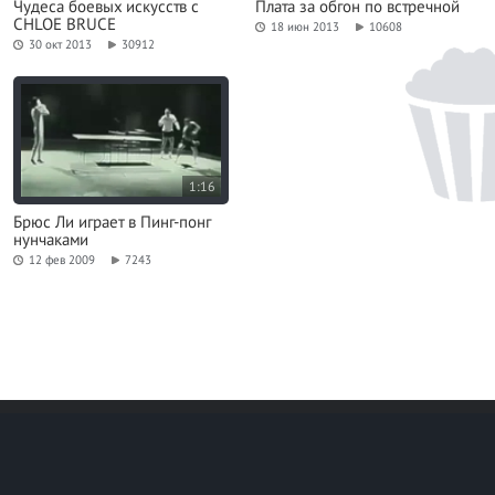
Чудеса боевых искусств с
Плата за обгон по встречной
CHLOE BRUCE
18 июн 2013
10608
30 окт 2013
30912
1:16
Брюс Ли играет в Пинг-понг
нунчаками
12 фев 2009
7243