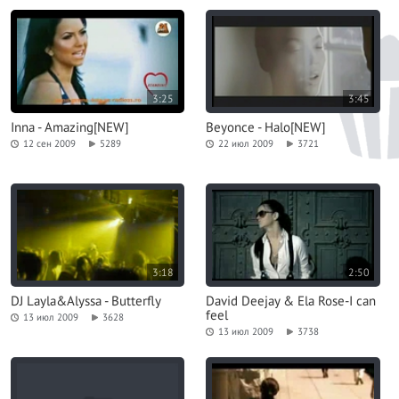
3:25
3:45
Inna - Amazing[NEW]
Beyonce - Halo[NEW]
12 сен 2009
5289
22 июл 2009
3721
3:18
2:50
DJ Layla&Alyssa - Butterfly
David Deejay & Ela Rose-I can
feel
13 июл 2009
3628
13 июл 2009
3738