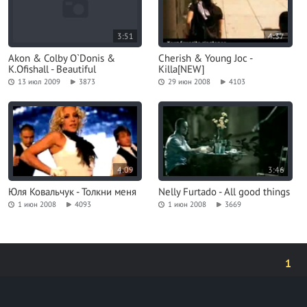
3:51
4:37
Akon & Colby O`Donis &
Cherish & Young Joc -
K.Ofishall - Beautiful
Killa[NEW]
13 июл 2009
3873
29 июн 2008
4103
4:09
3:46
Юля Ковальчук - Толкни меня
Nelly Furtado - All good things
1 июн 2008
4093
1 июн 2008
3669
1