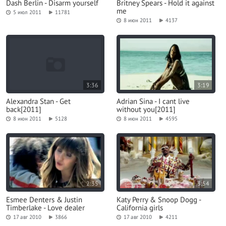
Dash Berlin - Disarm yourself
Britney Spears - Hold it against
me
5 июл 2011
11781
8 июн 2011
4137
3:36
3:19
Alexandra Stan - Get
Adrian Sina - I cant live
back[2011]
without you[2011]
8 июн 2011
5128
8 июн 2011
4595
2:35
3:54
Esmee Denters & Justin
Katy Perry & Snoop Dogg -
Timberlake - Love dealer
California girls
17 авг 2010
3866
17 авг 2010
4211