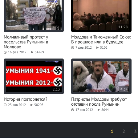
1:31
11:28
Молчаливый протест у
Молдова и Таможенный Союз:
посольства Румынии в
В прошлое или в будущее
Молдове
7 фев 2012
5102
16 фев 2012
34769
2:13
4:34
История повторяется?
Патриоты Молдовы требуют
отставки посла Румынии
23 янв 2012
58205
17 янв 2012
8644
1
2
3