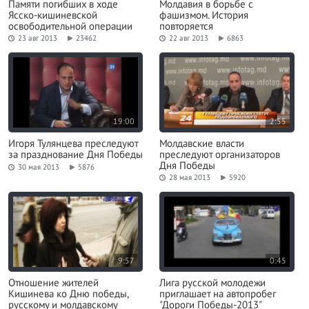
Памяти погибших в ходе
Молдавия в борьбе с
Ясско-кишиневской
фашизмом. История
освободительной операции
повторяется
23 авг 2013
23462
22 авг 2013
6863
19:00
2:55
Игоря Тулянцева преследуют
Молдавские власти
за празднование Дня Победы
преследуют организаторов
Дня Победы
30 мая 2013
5876
28 мая 2013
5920
9:57
0:45
Отношение жителей
Лига русской молодежи
Кишинева ко Дню победы,
приглашает на автопробег
русскому и молдавскому
"Дороги Победы-2013"