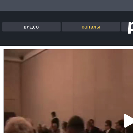
видео
каналы
P
l
a