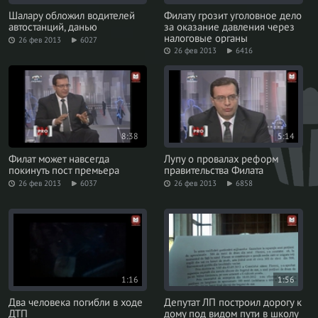
Шалару обложил водителей
Филату грозит уголовное дело
автостанций, данью
за оказание давления через
налоговые органы
26 фев 2013
6027
26 фев 2013
6416
8:38
5:14
Филат может навсегда
Лупу о провалах реформ
покинуть пост премьера
правительства Филата
26 фев 2013
6037
26 фев 2013
6858
1:16
1:56
Два человека погибли в ходе
Депутат ЛП построил дорогу к
ДТП
дому под видом пути в школу