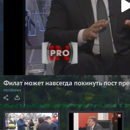
P
l
a
y
V
i
d
e
o
Филат может навсегда покинуть пост пр
moldnews