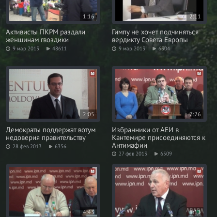
1:16
2:11
Активисты ПКРМ раздали
Гимпу не хочет подчиняться
женщинам гвоздики
вердикту Совета Европы
9 мар 2013
48611
9 мар 2013
6304
2:05
7:26
Демократы поддержат вотум
Избранники от АЕИ в
недоверия правительству
Кантемире присоединяются к
Антимафии
28 фев 2013
6356
27 фев 2013
6509
4:43
8:11