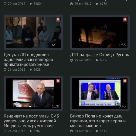
29 окт 2012
5400
29 окт 2012
6230
16:11
1:55
Депутат ЛП предложил
ДТП на трассе Окница-Русень
односельчанам повторно
25 окт 2012
6906
приватизировать жилье
26 окт 2012
5428
1:20
0:43
Кандидат на пост главы СИБ
Виктор Попа не хочет дать
уверен, что у всех жителей
гарантии, что запрет серпа и
Молдовы есть румынские
молота законен
паспорта
24 окт 2012
5282
24 окт 2012
5545