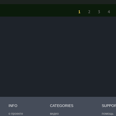
1
2
3
4
INFO
CATEGORIES
SUPPO
о проекте
видео
помощь