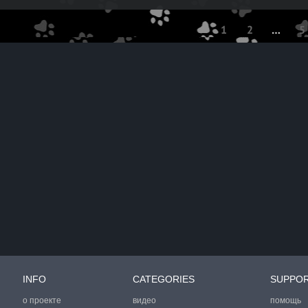
1
2
…
5
INFO
CATEGORIES
SUPPO
о проекте
видео
помощь