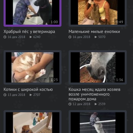
1:00
0:49
Храбрый пёс у ветеринара
Маленькие милые енотики
16 дек 2018
6240
16 дек 2018
5070
1:23
1:36
Котики с широкой костью
Кошка месяц ждала хозяев
возле уничтоженного
13 дек 2018
2707
пожаром дома
12 дек 2018
2539