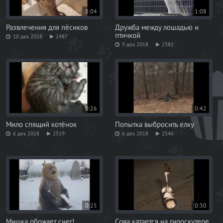
3:04
1:08
Развлечения для пёсиков
Дружба между лошадью и
птичкой
10 дек 2018
2487
9 дек 2018
2381
0:26
0:42
Мило спящий котёнок
Попытка выбросить елку
6 дек 2018
2519
6 дек 2018
2546
0:25
0:30
Мишка обожает снег!
Сова катается на гироскутере