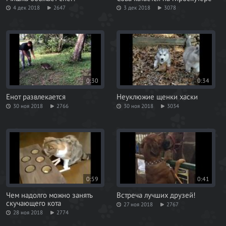
4 дек 2018
2647
3 дек 2018
3078
0:30
0:34
Енот развлекается
Неуклюжие щенки хаски
30 ноя 2018
2766
30 ноя 2018
3034
0:59
0:41
Чем надолго можно занять
Встреча лучших друзей!
скучающего кота
27 ноя 2018
2767
28 ноя 2018
2774