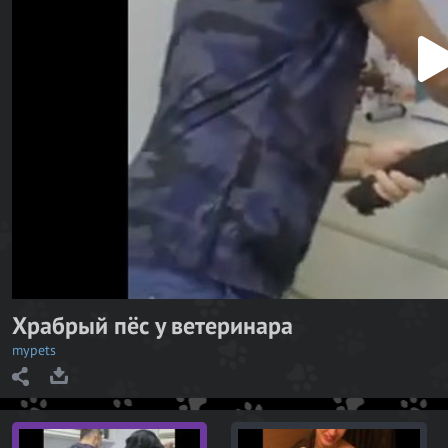
P
l
a
y
V
i
d
e
o
Храбрый пёс у ветеринара
mypets