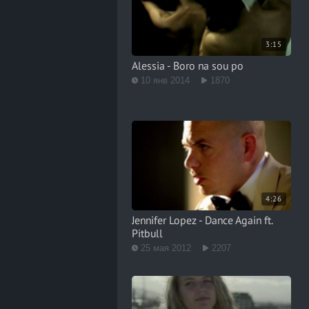
3:15
Alessia - Boro na sou po
10 янв 2014
1870
4:26
Jennifer Lopez - Dance Again ft.
Pitbull
25 мая 2012
2207