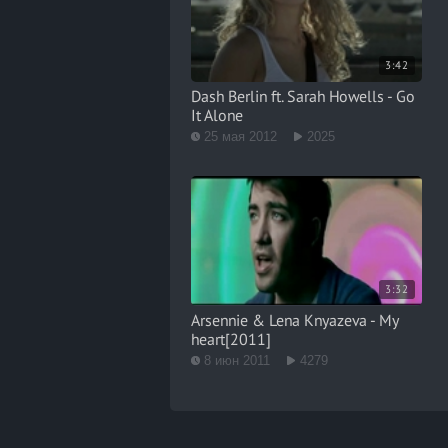
3:42
Dash Berlin ft. Sarah Howells - Go
It Alone
25 мая 2012
2025
3:32
Arsennie & Lena Knyazeva - My
heart[2011]
8 июн 2011
4279