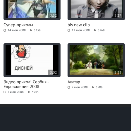
3:52
3:27
Супер-приколы
bis new clip
14 июн 2008
3338
11 июн 2008
3268
3:02
2:33
Видео прикол! Сербия -
Аватар
Евровидение 2008
7 июн 2008
3508
7 июн 2008
3543