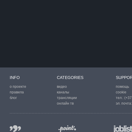
INFO
CATEGORIES
SUPPO
о проекте
видео
помощь
правила
каналы
cookie
блог
трансляции
тел.:
(+37
онлайн тв
эл. почта