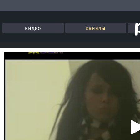
видео
каналы
P
l
a