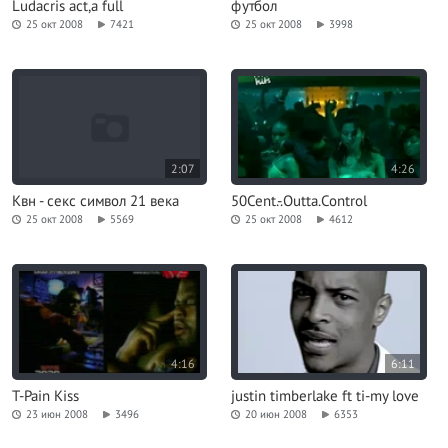
Ludacris act,a full
футбол
25 окт 2008
7421
25 окт 2008
3998
2:07
4:26
Квн - секс символ 21 века
50Cent.-.Outta.Control
25 окт 2008
5569
25 окт 2008
4612
4:16
6:11
T-Pain Kiss
justin timberlake ft ti-my love
23 июн 2008
3496
20 июн 2008
6353