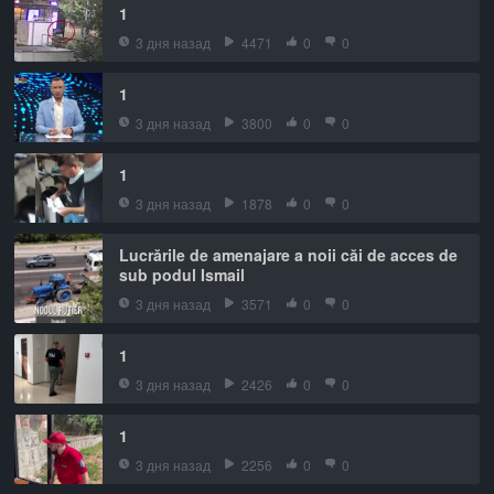
1
3 дня назад
4471
0
0
1
3 дня назад
3800
0
0
1
3 дня назад
1878
0
0
Lucrările de amenajare a noii căi de acces de
sub podul Ismail
3 дня назад
3571
0
0
1
3 дня назад
2426
0
0
1
3 дня назад
2256
0
0