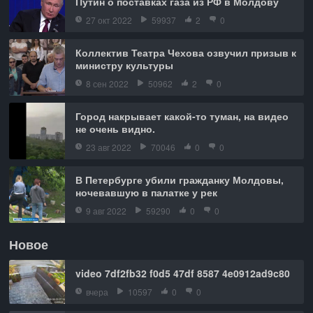
Путин о поставках газа из РФ в Молдову
27 окт 2022
59937
2
0
Коллектив Театра Чехова озвучил призыв к
министру культуры
8 сен 2022
50962
2
0
Город накрывает какой-то туман, на видео
не очень видно.
23 авг 2022
70046
0
0
В Петербурге убили гражданку Молдовы,
ночевавшую в палатке у рек
9 авг 2022
59290
0
0
Новое
video 7df2fb32 f0d5 47df 8587 4e0912ad9c80
вчера
10597
0
0