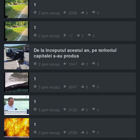
1
2 дня назад
2258
0
0
1
2 дня назад
17
0
0
De la începutul acestui an, pe teritoriul
capitalei s-au produs
2 дня назад
1947
0
0
1
3 дня назад
3247
0
0
1
3 дня назад
2122
0
0
1
3 дня назад
2559
0
0