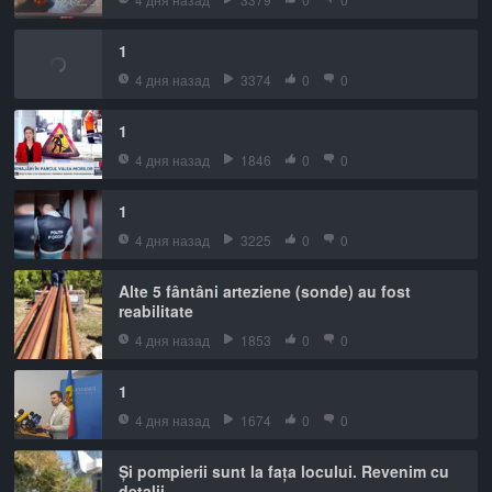
1
4 дня назад
3374
0
0
1
4 дня назад
1846
0
0
1
4 дня назад
3225
0
0
Alte 5 fântâni arteziene (sonde) au fost
reabilitate
4 дня назад
1853
0
0
1
4 дня назад
1674
0
0
Și pompierii sunt la fața locului. Revenim cu
detalii.