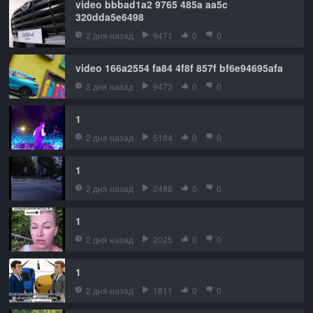
video bbbad1a2 9765 485a aa5c
320dda5e6498
2 дня назад
9471
0
0
video 166a2554 fa84 4f8f 857f bf6e94695afa
2 дня назад
9473
0
0
1
2 дня назад
5184
0
0
1
2 дня назад
2488
0
0
1
2 дня назад
2025
0
0
1
2 дня назад
1811
0
0