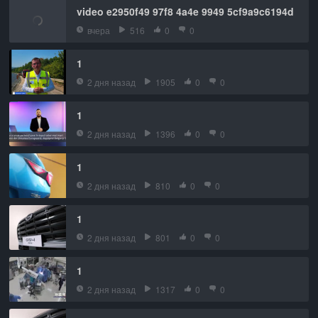
video e2950f49 97f8 4a4e 9949 5cf9a9c6194d
вчера
516
0
0
1
2 дня назад
1905
0
0
1
2 дня назад
1396
0
0
1
2 дня назад
810
0
0
1
2 дня назад
801
0
0
1
2 дня назад
1317
0
0