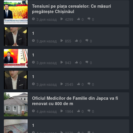
Tensiuni pe piața cerealelor: Ce măsuri
pregătește Chișinăul
3 дня назад
4299
0
0
1
3 дня назад
855
0
0
1
3 дня назад
943
0
0
1
3 дня назад
2545
0
0
Oficiul Medicilor de Familie din Japca va fi
renovat cu 800 de m
4 дня назад
1964
0
0
1
4 дня назад
3379
0
0