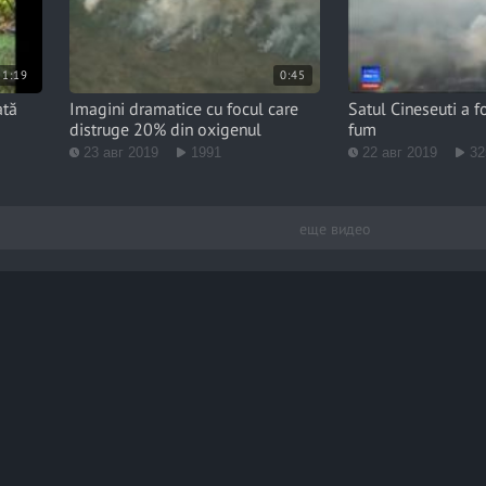
1:19
0:45
ată
Imagini dramatice cu focul care
Satul Cineseuti a f
distruge 20% din oxigenul
fum
23 авг 2019
1991
22 авг 2019
32
еще видео