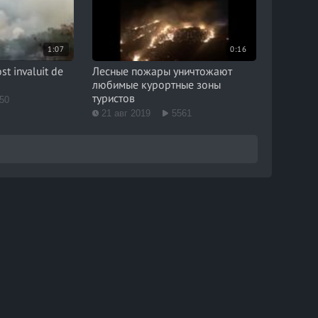
1:07
0:16
ost invaluit de
Лесные пожары уничтожают
любимые курортные зоны
туристов
50
21 авг 2019
5561