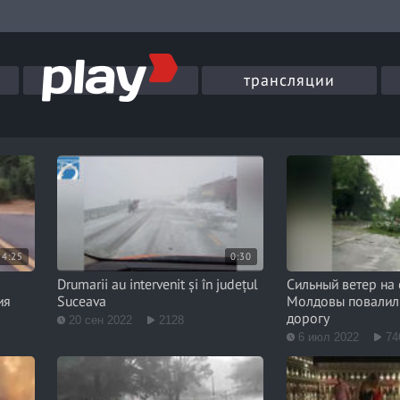
трансляции
4:25
0:30
Drumarii au intervenit și în județul
Сильный ветер на
ия
Suceava
Молдовы повалил 
дорогу
20 сен 2022
2128
6 июл 2022
74