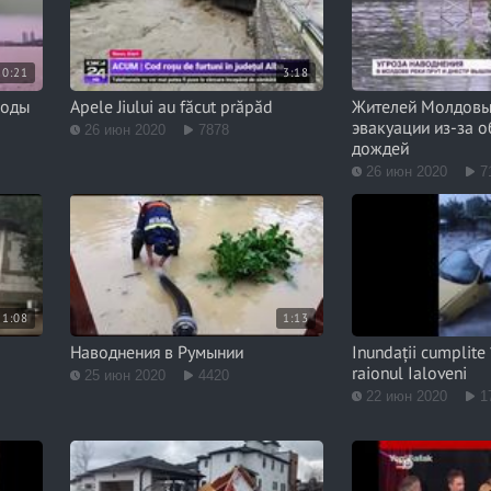
0:21
3:18
боды
Apele Jiului au făcut prăpăd
Жителей Молдовы 
эвакуации из-за 
26 июн 2020
7878
дождей
26 июн 2020
7
1:08
1:13
Наводнения в Румынии
Inundații cumplite 
raionul Ialoveni
25 июн 2020
4420
22 июн 2020
1