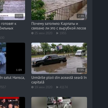
3:19
2:39
готовят к
Почему затопило Карпаты и
обильных
связано ли это с вырубкой лесов
25 июн 2020
1955
100
1:09
1:15
în satul Hansca,
Urmările ploii din această seară în
capitală
7557
19 июн 2020
41174