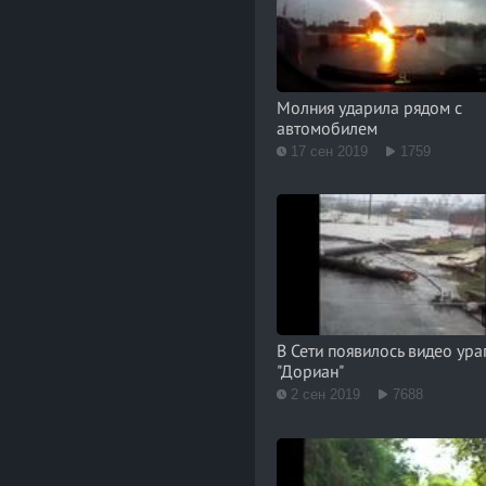
Молния ударила рядом с
автомобилем
17 сен 2019
1759
В Сети появилось видео ура
"Дориан"
2 сен 2019
7688