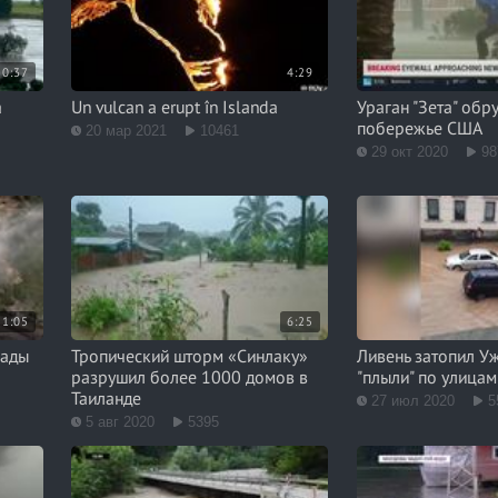
0:37
4:29
a
Un vulcan a erupt în Islanda
Ураган "Зета" обр
побережье США
20 мар 2021
10461
29 окт 2020
98
1:05
6:25
пады
Тропический шторм «Синлаку»
Ливень затопил У
разрушил более 1000 домов в
"плыли" по улицам
Таиланде
27 июл 2020
5
5 авг 2020
5395