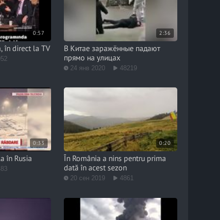
0:57
2:36
, în direct la TV
В Китае заражённые падают
прямо на улицах
052
24 янв 2020
48219
0:33
0:20
la în Rusia
În România a nins pentru prima
dată în acest sezon
483
20 сен 2019
4861