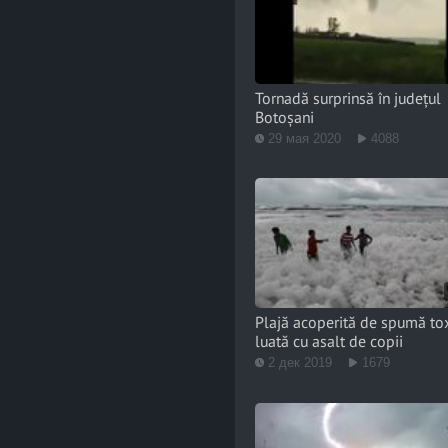
Tornadă surprinsă în județul
Botoșani
29 мая 2020
4088
Plajă acoperită de spumă tox
luată cu asalt de copii
2 дек 2019
1679