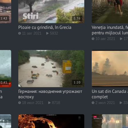
1:43
3:36
Ploaie cu grindină, în Grecia
Veneția inundată, 
pentru mijlocul lun
11 авг 2021
5932
10 авг 2021
17
0:45
1:20
în
Германия: наводнения угрожают
Un sat din Canada 
ia
востоку
complet
18 июл 2021
8718
2 июл 2021
33