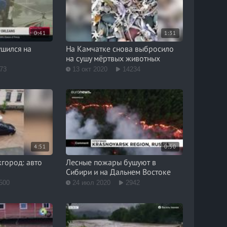
0:41
1:31
ушился на
На Камчатке снова выбросило
на сушу мёртвых животных
73
13 окт 2020
14234
4:51
0:50
жгород: авто
Лесные пожары бушуют в
Сибири и на Дальнем Востоке
500
24 июл 2020
2942