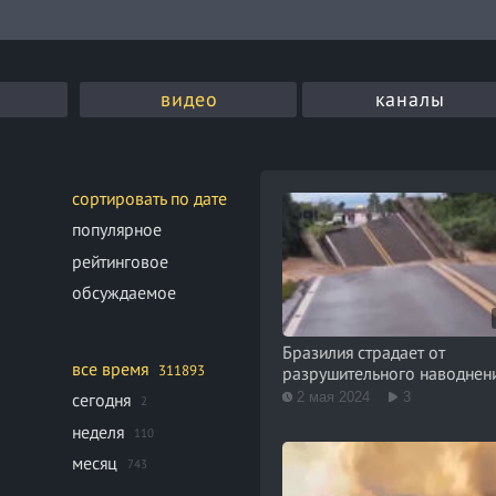
видео
каналы
сортировать по дате
популярное
рейтинговое
обсуждаемое
Бразилия страдает от
все время
311893
разрушительного наводнен
2 мая 2024
3
сегодня
2
неделя
110
месяц
743