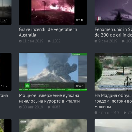
0:26
0:18
Grave incendii de vegetație în
Fenomen unic în SU
Australia
de 200 de ori în d
11 сен 2019
1202
9 сен 2019
10
3:02
0:47
гана
Мощное извержение вулкана
На Мадрид обруши
началось на курорте в Италии
градом: потоки во
машины
30 авг 2019
4683
27 авг 2019
70