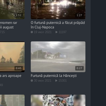
1:52
1:27
fenomen rar
O furtună puternică a făcut prăpăd
ii august
în Cluj-Napoca
715
19 июл 2021
11197
0:45
0:27
a ars aproape
Furtună puternică la Hâncești
30 июн 2021
15301
49