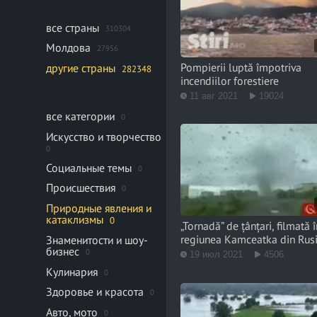
все страны
310304
Молдова
27956
Pompierii luptă împotriva
другие страны
282348
incendiilor forestiere
11 авг 2021
19024
все категории
0
Искусство и творчество
0
Социальные темы
0
Происшествия
0
Природные явления и
катаклизмы
0
„Tornadă” de țânțari, filmată 
regiunea Kamceatka din Rus
Знаменитости и шоу-
бизнес
0
19 июл 2021
4506
Кулинария
0
Здоровье и красота
0
Авто, мото
0