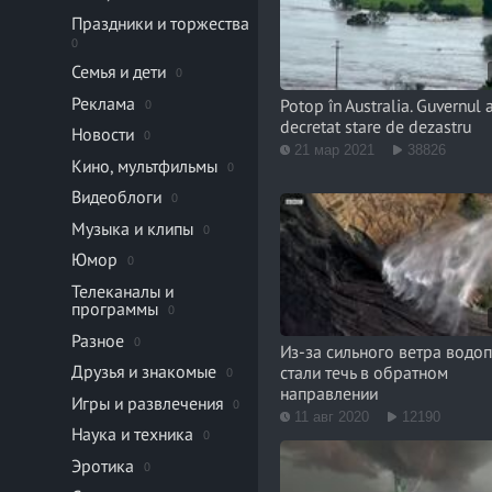
Праздники и торжества
0
Семья и дети
0
Реклама
Potop în Australia. Guvernul 
0
decretat stare de dezastru
Новости
0
21 мар 2021
38826
Кино, мультфильмы
0
Видеоблоги
0
Музыка и клипы
0
Юмор
0
Телеканалы и
программы
0
Разное
0
Из-за сильного ветра водо
Друзья и знакомые
стали течь в обратном
0
направлении
Игры и развлечения
0
11 авг 2020
12190
Наука и техника
0
Эротика
0