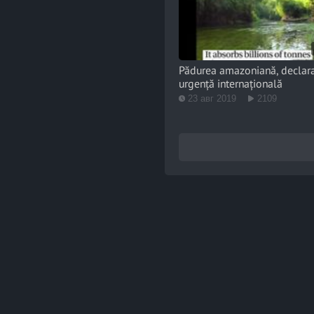
Pădurea amazoniană, declar
urgență internațională
23 авг 2019
2109