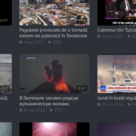
0:37
0:19
Pagubele provocate de o tornadă
Cutremur din Turcia
extrem de puternică în Tennessee
25 янв 2020
3
4 мар 2020
1886
0:53
0:57
ică,
В Гватемале засняли редкую
Iarnă în toată regu
вулканическую молнию
25 сен 2019
5
15 ноя 2019
3737