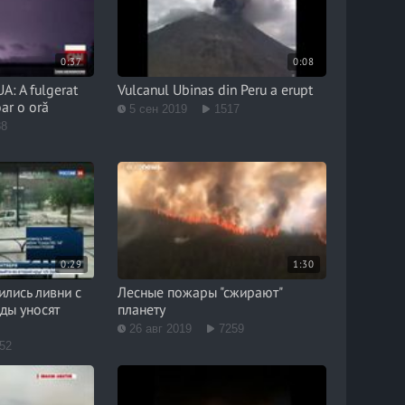
0:37
0:08
A: A fulgerat
Vulcanul Ubinas din Peru a erupt
oar o oră
5 сен 2019
1517
88
0:29
1:30
лись ливни с
Лесные пожары "сжирают"
ды уносят
планету
26 авг 2019
7259
52