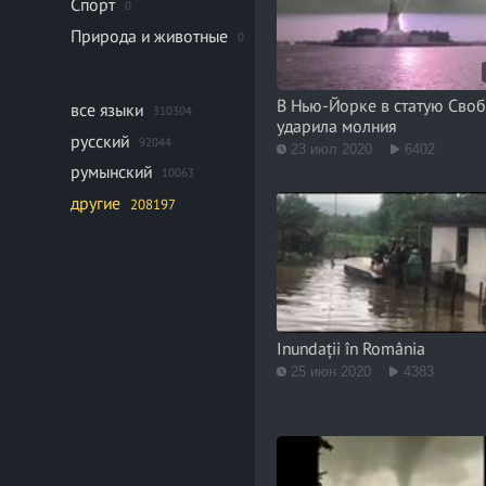
Спорт
0
Природа и животные
0
В Нью-Йорке в статую Сво
все языки
310304
ударила молния
русский
92044
23 июл 2020
6402
румынский
10063
другие
208197
Inundații în România
25 июн 2020
4383