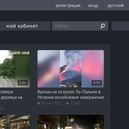
мой кабинет
1:02
0:34
 севере
Вулкан на острове Ла-Пальма в
деревья на
Испании возобновил извержение
28 сен 2021
11660
60