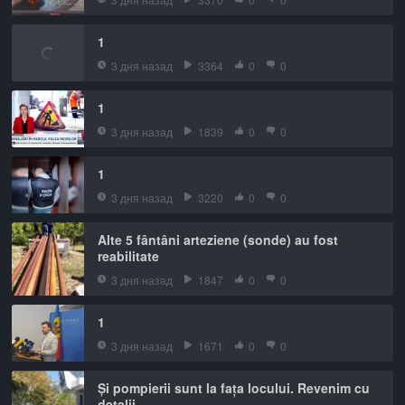
1
3 дня назад
3364
0
0
1
3 дня назад
1839
0
0
1
3 дня назад
3220
0
0
Alte 5 fântâni arteziene (sonde) au fost
reabilitate
3 дня назад
1847
0
0
1
3 дня назад
1671
0
0
Și pompierii sunt la fața locului. Revenim cu
detalii.