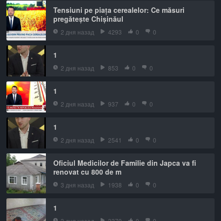
Tensiuni pe piața cerealelor: Ce măsuri
pregătește Chișinăul
2 дня назад
4293
0
0
1
2 дня назад
853
0
0
1
2 дня назад
937
0
0
1
2 дня назад
2541
0
0
Oficiul Medicilor de Familie din Japca va fi
renovat cu 800 de m
3 дня назад
1938
0
0
1
3 дня назад
3370
0
0