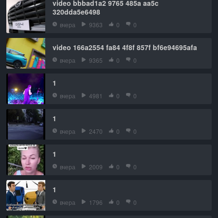
video bbbad1a2 9765 485a aa5c
320dda5e6498
вчера
9363
0
0
video 166a2554 fa84 4f8f 857f bf6e94695afa
вчера
9365
0
0
1
вчера
4981
0
0
1
вчера
2470
0
0
1
вчера
2009
0
0
1
вчера
1796
0
0