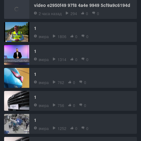
video e2950f49 97f8 4a4e 9949 5cf9a9c6194d
2 часа назад
294
0
0
1
вчера
1806
0
0
1
вчера
1314
0
0
1
вчера
762
0
0
1
вчера
756
0
0
1
вчера
1252
0
0