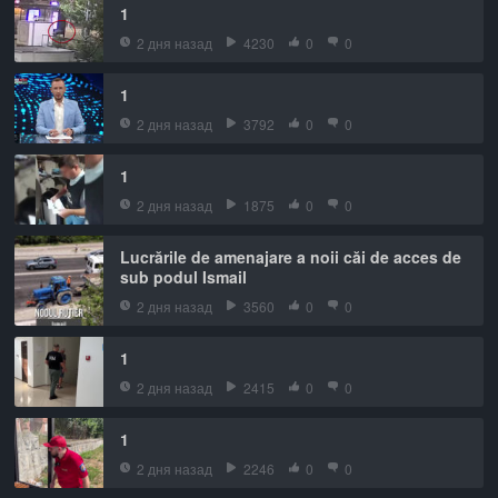
1
2 дня назад
4230
0
0
1
2 дня назад
3792
0
0
1
2 дня назад
1875
0
0
Lucrările de amenajare a noii căi de acces de
sub podul Ismail
2 дня назад
3560
0
0
1
2 дня назад
2415
0
0
1
2 дня назад
2246
0
0