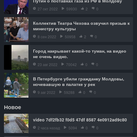
Путин о поставках газа из РФ в Молдову
27 окт 2022
59930
2
0
Коллектив Театра Чехова озвучил призыв к
министру культуры
8 сен 2022
50958
2
0
Город накрывает какой-то туман, на видео
не очень видно.
23 авг 2022
70042
0
0
В Петербурге убили гражданку Молдовы,
ночевавшую в палатке у рек
9 авг 2022
59288
0
0
Новое
video 7df2fb32 f0d5 47df 8587 4e0912ad9c80
2 часа назад
5094
0
0