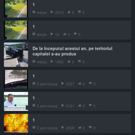
1
вчера
2210
0
0
1
вчера
13
0
0
De la începutul acestui an, pe teritoriul
capitalei s-au produs
вчера
1893
0
0
1
2 дня назад
3227
0
0
1
2 дня назад
2121
0
0
1
2 дня назад
2539
0
0