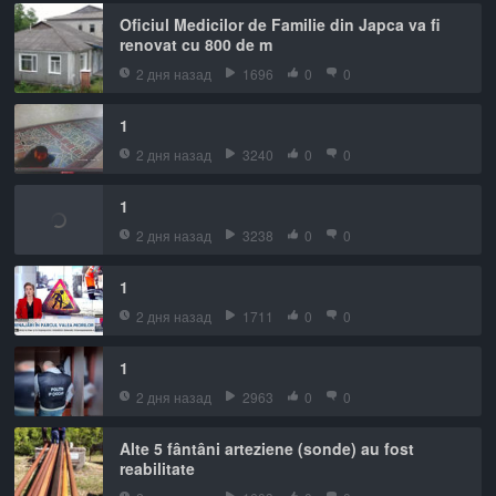
Oficiul Medicilor de Familie din Japca va fi
renovat cu 800 de m
2 дня назад
1696
0
0
1
2 дня назад
3240
0
0
1
2 дня назад
3238
0
0
1
2 дня назад
1711
0
0
1
2 дня назад
2963
0
0
Alte 5 fântâni arteziene (sonde) au fost
reabilitate