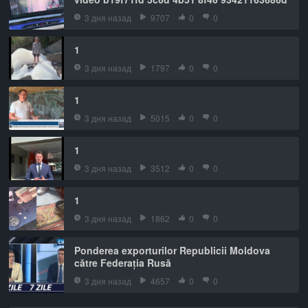
3 дня назад
9707
0
0
1
3 дня назад
1797
0
0
1
3 дня назад
5015
0
0
1
3 дня назад
3512
0
0
1
3 дня назад
1862
0
0
Ponderea exporturilor Republicii Moldova
către Federația Rusă
3 дня назад
4657
0
0