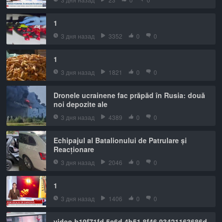
1
3 дня назад
3352
0
0
1
3 дня назад
1821
0
0
Dronele ucrainene fac prăpăd în Rusia: două
noi depozite ale
3 дня назад
4389
0
0
Echipajul al Batalionului de Patrulare și
Reacționare
3 дня назад
2046
0
0
1
3 дня назад
1406
0
0
video b19f71fd 5c6d 4b51 8f46 93421163686d