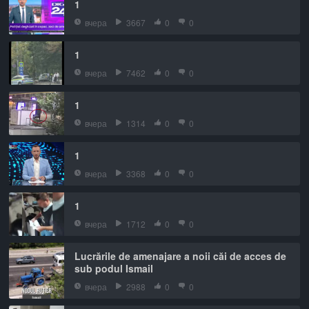
1
вчера
3667
0
0
1
вчера
7462
0
0
1
вчера
1314
0
0
1
вчера
3368
0
0
1
вчера
1712
0
0
Lucrările de amenajare a noii căi de acces de
sub podul Ismail
вчера
2988
0
0