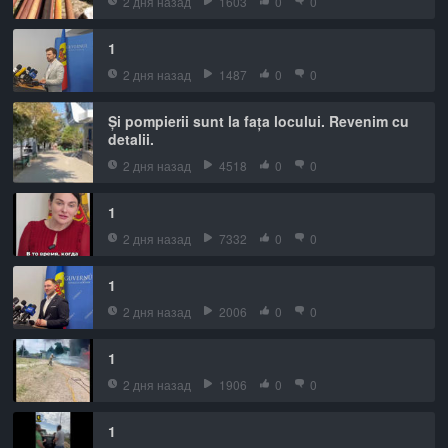
2 дня назад
1603
0
0
1
2 дня назад
1487
0
0
Și pompierii sunt la fața locului. Revenim cu
detalii.
2 дня назад
4518
0
0
1
2 дня назад
7332
0
0
1
2 дня назад
2006
0
0
1
2 дня назад
1906
0
0
1