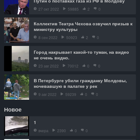
Путин о поставках газа из РФ в Молдову
27 окт 2022
59885
2
0
Коллектив Театра Чехова озвучил призыв к
министру культуры
8 сен 2022
50923
2
0
Город накрывает какой-то туман, на видео
не очень видно.
23 авг 2022
70012
0
0
В Петербурге убили гражданку Молдовы,
ночевавшую в палатке у рек
9 авг 2022
59239
0
0
Новое
1
вчера
2390
0
0