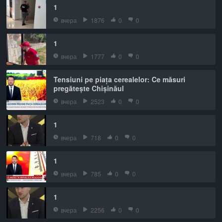
1
вчера
1876
0
0
1
вчера
1777
0
0
Tensiuni pe piața cerealelor: Ce măsuri
pregătește Chișinăul
вчера
2523
0
0
1
вчера
718
0
0
1
вчера
785
0
0
1
вчера
2256
0
0