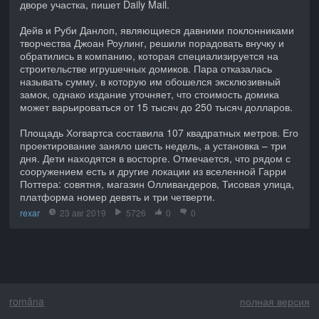
дворе участка, пишет Daily Mail.
Дейв и Руби Данлоп, являющиеся давними поклонниками
творчества Джоан Роулинг, решили порадовать внучку и
обратились в компанию, которая специализируется на
строительстве игрушечных домиков. Пара отказалась
называть сумму, в которую им обошелся эксклюзивный
замок, однако издание уточняет, что стоимость домика
может варьироваться от 15 тысяч до 250 тысяч долларов.
Площадь Хогвартса составила 107 квадратных метров. Его
проектирование заняло шесть недель, а установка – три
дня. Дети находятся в восторге. Отмечается, что рядом с
сооружением есть и другие локации из вселенной Гарри
Поттера: совятня, магазин Олливандеров, Тисовая улица,
платформа номер девять и три четверти.
rexar
23 авг 2019
5726
0
0
româna
полная версия