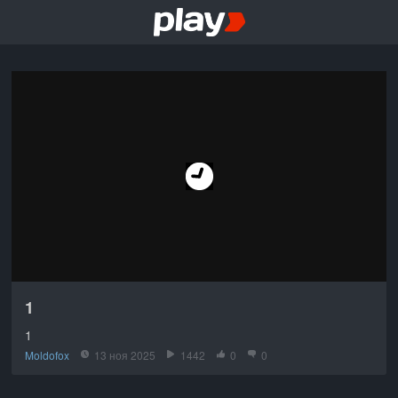
1
1
Moldofox
13 ноя 2025
1442
0
0