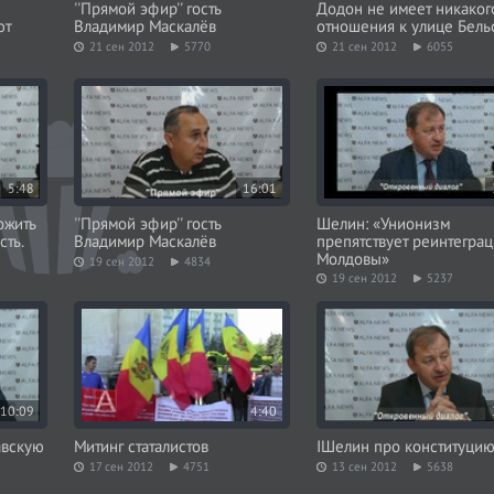
''Прямой эфир'' гость
Додон не имеет никаког
ют
Владимир Маскалёв
отношения к улице Бель
21 сен 2012
5770
21 сен 2012
6055
5:48
16:01
ожить
''Прямой эфир'' гость
Шелин: «Унионизм
сть.
Владимир Маскалёв
препятствует реинтегра
Молдовы»
19 сен 2012
4834
19 сен 2012
5237
10:09
4:40
авскую
Митинг статалистов
IШелин про конституци
17 сен 2012
4751
13 сен 2012
5638