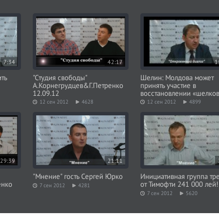
7:34
42:17
1
ть
"Студия свободы"
Шелин: Молдова может
А.Корнегрудцев&Г.Петренко
принять участие в
12.09.12
восстановлении «шелков
пути»
12 сен 2012
4628
12 сен 2012
4899
29:39
21:11
"Мнение" гость Сергей Юрко
Инициативная группа тр
енко
от Тимофти 241 000 лей!
7 сен 2012
4281
7 сен 2012
5620