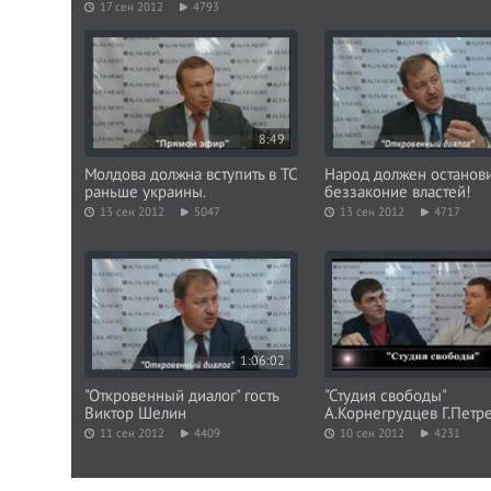
17 сен 2012
4793
8:49
Молдова должна вступить в ТС
Народ должен останови
раньше украины.
беззаконие властей!
13 сен 2012
5047
13 сен 2012
4717
1:06:02
"Откровенный диалог" гость
"Студия свободы"
Виктор Шелин
А.Корнегрудцев Г.Петр
11 сен 2012
4409
10 сен 2012
4231