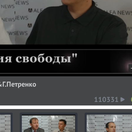
&Г.Петренко
r
110331
t
i