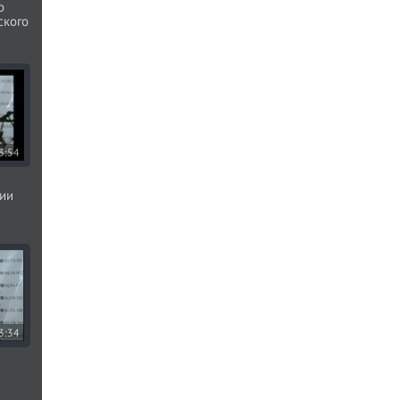
о
ского
3:54
ции
3:34
ю