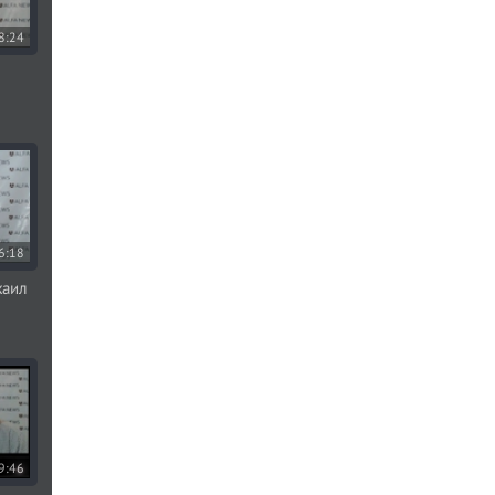
8:24
6:18
хаил
9:46