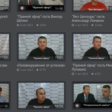
20:39
36:41
2
ергей
''Прямой эфир'' гость Виктор
''Без Цензуры'' гость
Шелин
Александр Ломакин
8 окт 2012
5644
3 окт 2012
15666
17:04
10:07
3
услан
«Головокружение от успехов»
''Прямой эфир'' гость Ми
Лупашко
2 окт 2012
6779
1 окт 2012
6331
27:37
19:34