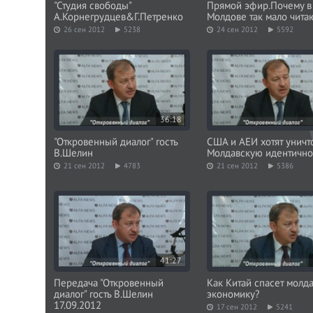
"Студия свободы"
Прямой эфир.Почему в
А.Корнегрудцев&Г.Петренко
Молдове так мало чита
26 сен 2012
5238
24 сен 2012
5592
36:18
"Откровенный диалог" гость
США и АЕИ хотят уничт
В.Шелин
Mолдавскую идентично
21 сен 2012
4783
21 сен 2012
5386
41:27
Передача "Откровенный
Как Китай спасет молд
диалог" гость В.Шелин
экономику?
17.09.2012
17 сен 2012
5241