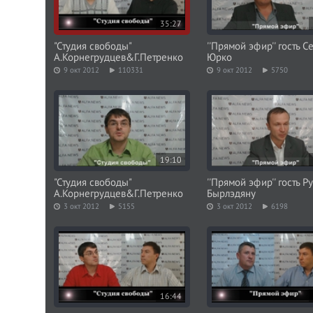
35:27
"Студия свободы"
''Прямой эфир'' гость С
А.Корнегрудцев&Г.Петренко
Юрко
9 окт 2012
110331
9 окт 2012
5750
19:10
"Студия свободы"
''Прямой эфир'' гость Р
А.Корнегрудцев&Г.Петренко
Бырлэдяну
3 окт 2012
5155
3 окт 2012
6198
16:44