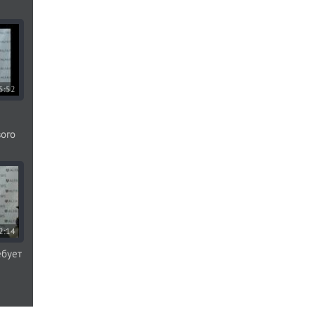
5:52
ого
2:14
ебует