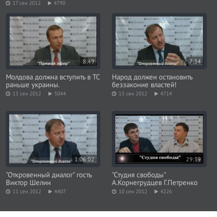
17 сен 2012
4790
8:49
7:34
Молдова должна вступить в ТС
Народ должен остановить
раньше украины.
беззаконие властей!
13 сен 2012
5044
13 сен 2012
4714
1:06:02
29:39
"Откровенный диалог" гость
"Студия свободы"
Виктор Шелин
А.Корнегрудцев Г.Петренко
11 сен 2012
4407
10 сен 2012
4226