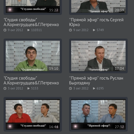
35:27
20:39
"Студия свободы"
''Прямой эфир'' гость Сергей
А.Корнегрудцев&Г.Петренко
Юрко
9 окт 2012
110311
9 окт 2012
5749
19:10
17:04
"Студия свободы"
''Прямой эфир'' гость Руслан
А.Корнегрудцев&Г.Петренко
Бырлэдяну
3 окт 2012
5153
3 окт 2012
6195
16:44
27:37