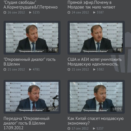
"Студия свободы"
Прямой эфир.Почему в
А.Корнегрудцев&Г.Петренко
Молдове так мало читают
26 сен 2012
5235
24 сен 2012
5587
36:18
5:48
"Откровенный диалог" гость
США и АЕИ хотят уничтожить
В.Шелин
Mолдавскую идентичность.
21 сен 2012
4781
21 сен 2012
5382
41:27
10:09
Передача "Откровенный
Как Китай спасет молдавскую
диалог" гость В.Шелин
экономику?
17.09.2012
17 сен 2012
5237