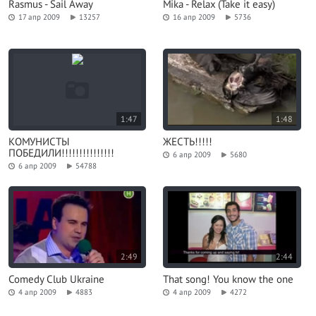
Rasmus - Sail Away
Mika - Relax (Take it easy)
17 апр 2009
13257
16 апр 2009
5736
1:47
1:48
КОМУНИСТЫ
ЖЕСТЬ!!!!!
ПОБЕДИЛИ!!!!!!!!!!!!!!!
6 апр 2009
5680
6 апр 2009
54788
2:49
2:44
Comedy Club Ukraine
That song! You know the one
4 апр 2009
4883
4 апр 2009
4272