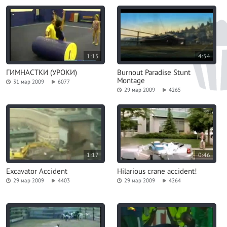
1:15
4:54
ГИМНАСТКИ (УРОКИ)
Burnout Paradise Stunt
Montage
31 мар 2009
6077
29 мар 2009
4265
1:17
0:46
Excavator Accident
Hilarious crane accident!
29 мар 2009
4403
29 мар 2009
4264