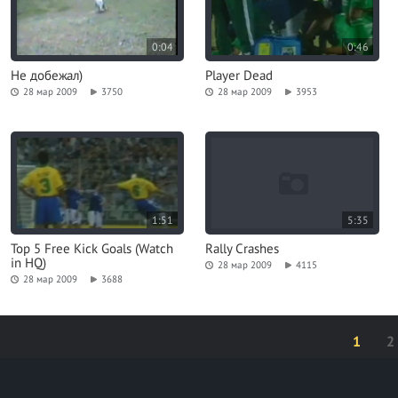
0:04
0:46
Не добежал)
Player Dead
28 мар 2009
3750
28 мар 2009
3953
1:51
5:35
Top 5 Free Kick Goals (Watch
Rally Crashes
in HQ)
28 мар 2009
4115
28 мар 2009
3688
1
2