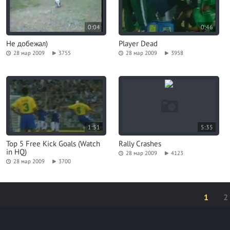
0:04
0:46
Не добежал)
Player Dead
28 мар 2009
3755
28 мар 2009
3958
1:51
5:35
Top 5 Free Kick Goals (Watch
Rally Crashes
in HQ)
28 мар 2009
4123
28 мар 2009
3700
1
2