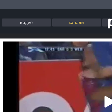
видео
каналы
P
l
a