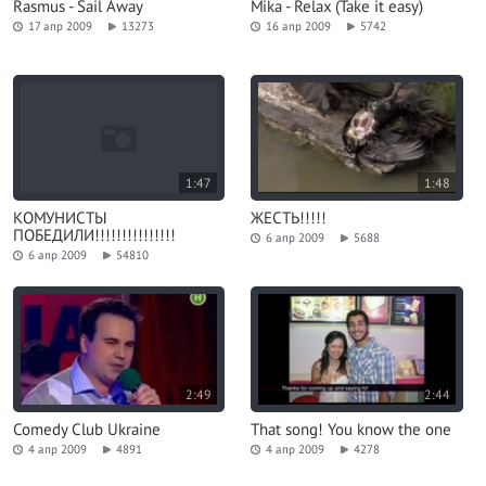
Rasmus - Sail Away
Mika - Relax (Take it easy)
17 апр 2009
13273
16 апр 2009
5742
1:47
1:48
КОМУНИСТЫ
ЖЕСТЬ!!!!!
ПОБЕДИЛИ!!!!!!!!!!!!!!!
6 апр 2009
5688
6 апр 2009
54810
2:49
2:44
Comedy Club Ukraine
That song! You know the one
4 апр 2009
4891
4 апр 2009
4278