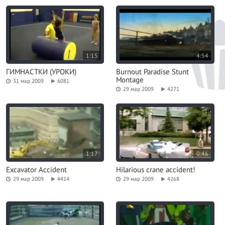
1:15
4:54
ГИМНАСТКИ (УРОКИ)
Burnout Paradise Stunt
Montage
31 мар 2009
6081
29 мар 2009
4271
1:17
0:46
Excavator Accident
Hilarious crane accident!
29 мар 2009
4414
29 мар 2009
4268