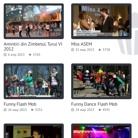
10:33
1:12
Amintiri din Zimbetul. Turul VI
Miss ASEM
2012
31 мар 2013
5758
6 апр 2013
5765
2:38
1:17
Funny Flash Mob
Funny Dance Flash Mob
26 мар 2013
5551
24 мар 2013
4591