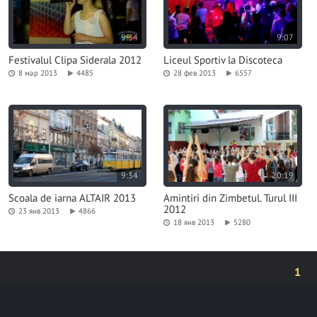
9:34
9:07
Festivalul Clipa Siderala 2012
Liceul Sportiv la Discoteca
8 мар 2013
4485
28 фев 2013
6557
9:34
20:19
Scoala de iarna ALTAIR 2013
Amintiri din Zimbetul. Turul III
2012
23 янв 2013
4866
18 янв 2013
5280
1