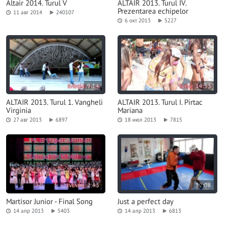
Altair 2014. Turul V
ALTAIR 2013. Turul IV.
Prezentarea echipelor
11 авг 2014
240107
6 окт 2013
5227
9:14
14:53
ALTAIR 2013. Turul 1. Vangheli
ALTAIR 2013. Turul I. Pirtac
Virginia
Mariana
27 авг 2013
6897
18 июл 2013
7815
2:43
12:08
Martisor Junior - Final Song
Just a perfect day
14 апр 2013
5403
14 апр 2013
6813