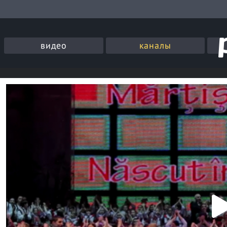
видео
каналы
P
l
a