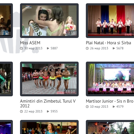
1:12
2:11
Miss ASEM
Plai Natal - Hora si Sirba
30 мар 2013
5887
26 мар 2013
5678
1:17
18:10
Amintiri din Zimbetul. Turul V
Martisor Junior - Sis n Bro
2012
10 мар 2013
4579
22 мар 2013
5955