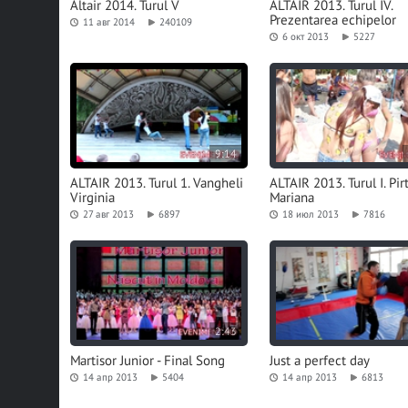
Altair 2014. Turul V
ALTAIR 2013. Turul IV.
Prezentarea echipelor
11 авг 2014
240109
6 окт 2013
5227
9:14
ALTAIR 2013. Turul 1. Vangheli
ALTAIR 2013. Turul I. Pir
Virginia
Mariana
27 авг 2013
6897
18 июл 2013
7816
2:43
Martisor Junior - Final Song
Just a perfect day
14 апр 2013
5404
14 апр 2013
6813