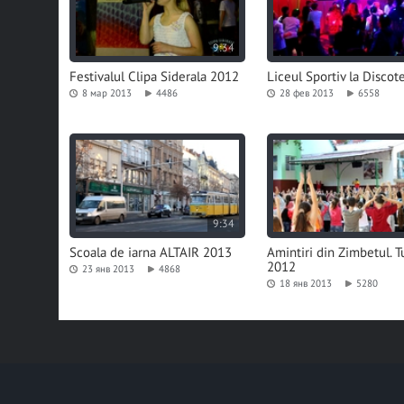
9:34
Festivalul Clipa Siderala 2012
Liceul Sportiv la Discot
8 мар 2013
4486
28 фев 2013
6558
9:34
Scoala de iarna ALTAIR 2013
Amintiri din Zimbetul. Tu
2012
23 янв 2013
4868
18 янв 2013
5280