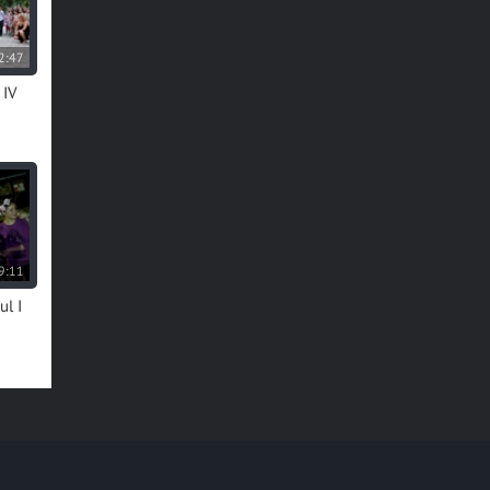
2:47
 IV
9:11
ul I