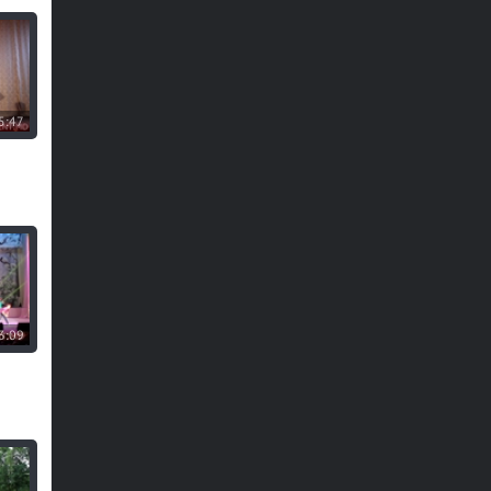
5:47
3:09