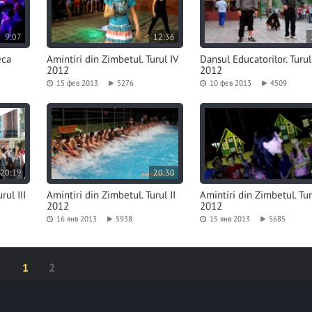
9:07
12:36
eca
Amintiri din Zimbetul. Turul IV
Dansul Educatorilor. Turul
2012
2012
15 фев 2013
5276
10 фев 2013
4509
20:19
20:30
rul III
Amintiri din Zimbetul. Turul II
Amintiri din Zimbetul. Tur
2012
2012
16 янв 2013
5938
15 янв 2013
5685
1
2