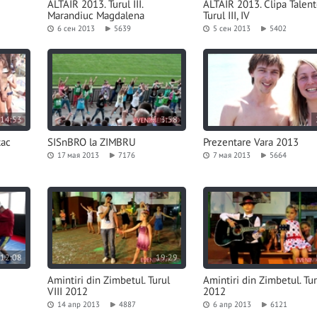
ALTAIR 2013. Turul III.
ALTAIR 2013. Clipa Talent
Marandiuc Magdalena
Turul III, IV
6 сен 2013
5639
5 сен 2013
5402
14:53
3:58
tac
SISnBRO la ZIMBRU
Prezentare Vara 2013
17 мая 2013
7176
7 мая 2013
5664
12:08
19:29
Amintiri din Zimbetul. Turul
Amintiri din Zimbetul. Tur
VIII 2012
2012
14 апр 2013
4887
6 апр 2013
6121