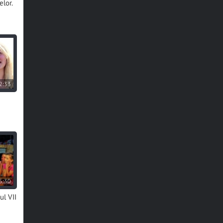
elor.
2:33
5:30
ul VII