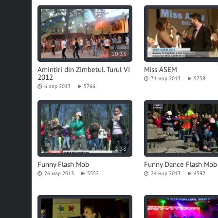
10:33
Amintiri din Zimbetul. Turul VI
Miss ASEM
2012
31 мар 2013
5758
6 апр 2013
5766
2:38
Funny Flash Mob
Funny Dance Flash Mob
26 мар 2013
5552
24 мар 2013
4592