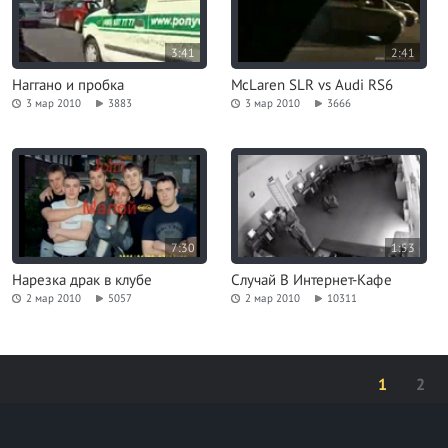
3:41
2:41
Наггано и пробка
McLaren SLR vs Audi RS6
3 мар 2010
3883
3 мар 2010
3666
7:30
1:53
Нарезка драк в клубе
Случай В Интернет-Кафе
2 мар 2010
5057
2 мар 2010
10311
1
2