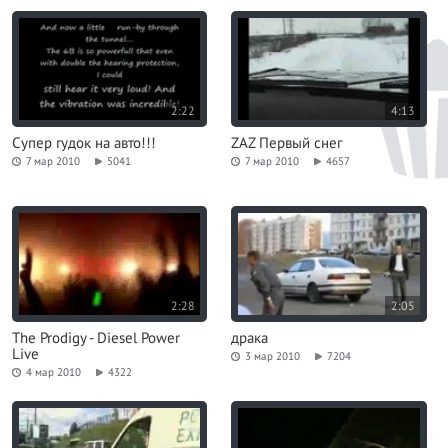
2:22
4:13
Супер гудок на авто!!!
ZAZ Первый снег
7 мар 2010
5041
7 мар 2010
4657
2:28
2:05
The Prodigy - Diesel Power
драка
Live
3 мар 2010
7204
4 мар 2010
4322