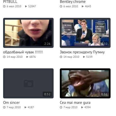
PITBULL
Bentley chrome
6 июл 2010
52847
6 июл 2010
4643
2:26
0:50
обдолбаный чувак !!!!!!
Звонок президенту Путину
14 мар 2010
6876
14 мар 2010
5159
0:52
0:31
Om sincer
Cea mai mare gura
7 мар 2010
4187
7 мар 2010
4394