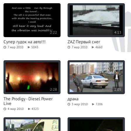
2:22
4:13
Супер гудок на авто!!!
ZAZ Первый снег
7 мар 2010
5043
7 мар 2010
4660
2:28
2:05
The Prodigy - Diesel Power
драка
Live
3 мар 2010
7206
4 мар 2010
4323