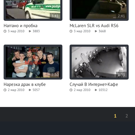
3:41
2:41
Наггано и пробка
McLaren SLR vs Audi RS6
3 мар 2010
3883
3 мар 2010
3668
7:30
1:53
Нарезка драк в клубе
Случай В Интернет-Кафе
2 мар 2010
5057
2 мар 2010
10312
1
2