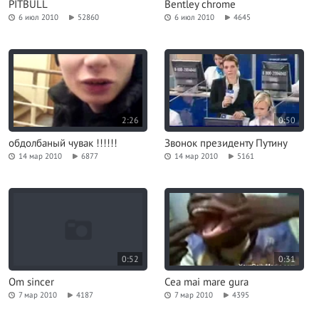
PITBULL
Bentley chrome
6 июл 2010
52860
6 июл 2010
4645
2:26
0:50
обдолбаный чувак !!!!!!
Звонок президенту Путину
14 мар 2010
6877
14 мар 2010
5161
0:52
0:31
Om sincer
Cea mai mare gura
7 мар 2010
4187
7 мар 2010
4395