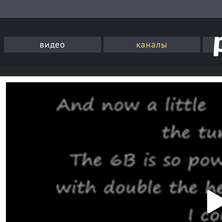
видео
каналы
P
l
a