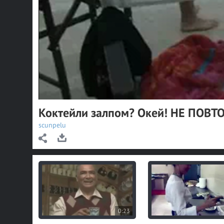
Коктейли залпом? Окей! НЕ ПОВТ
scunpelu
0:23