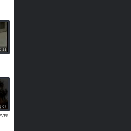
0:21
5:09
NEVER