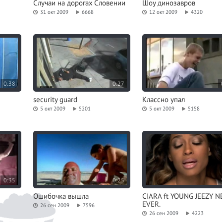
Случаи на дорогах Словении
Шоу динозавров
31 окт 2009
6668
12 окт 2009
4320
0:38
0:27
security guard
Классно упал
5 окт 2009
5201
5 окт 2009
5158
0:35
0:25
Ошибочка вышла
CIARA ft YOUNG JEEZY 
EVER.
26 сен 2009
7596
26 сен 2009
4223