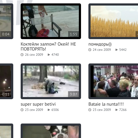
0:04
1:55
Коктейли залпом? Окей! НЕ
помидоры))
ПОВТОРЯТЬ!
24 сен 2009
5442
26 сен 2009
4740
0:11
3:07
super super betivi
Bataie la nunta!!!!
23 сен 2009
6506
23 сен 2009
7266