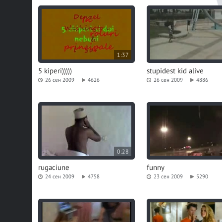
1:37
5 kiperi)))))
stupidest kid alive
26 сен 2009
4626
26 сен 2009
4886
0:28
rugaciune
funny
24 сен 2009
4758
23 сен 2009
5290