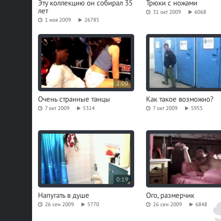
Эту коллекцию он собирал 35
Трюки с ножами
лет
31 окт 2009
6068
1 ноя 2009
26785
2:00
Очень странные танцы
Как такое возможно?
7 окт 2009
5314
7 окт 2009
5955
0:19
Напугать в душе
Ого, размерчик
26 сен 2009
5770
26 сен 2009
6848