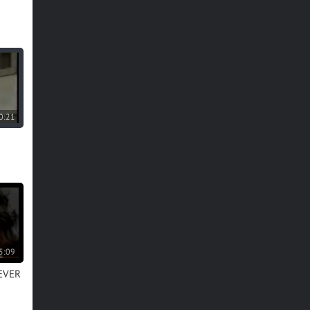
0:21
5:09
NEVER