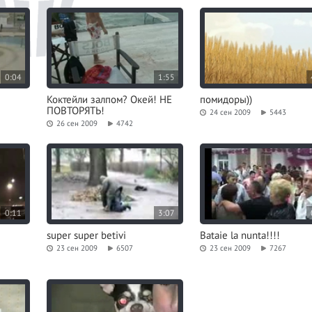
0:04
1:55
Коктейли залпом? Окей! НЕ
помидоры))
ПОВТОРЯТЬ!
24 сен 2009
5443
26 сен 2009
4742
0:11
3:07
super super betivi
Bataie la nunta!!!!
23 сен 2009
6507
23 сен 2009
7267