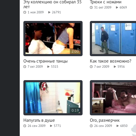
Эту коллекцию он собирал 35
Трюки с ножами
лет
31 окт 2009
6069
1 ноя 2009
26791
2:00
Очень странные танцы
Как такое возможно?
7 окт 2009
5315
7 окт 2009
5956
0:19
Напугать в душе
Ого, размерчик
26 сен 2009
5771
26 сен 2009
6850