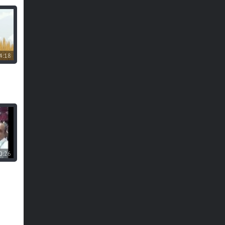
4:18
0:26