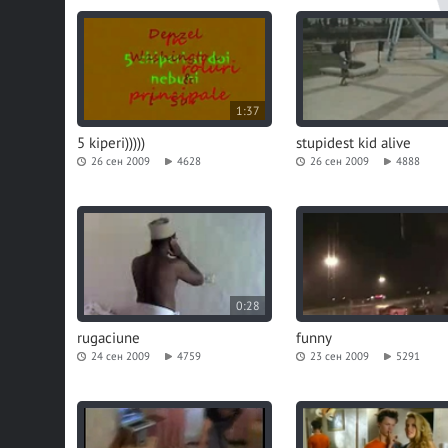
1:37
5 kiperi)))))
stupidest kid alive
26 сен 2009
4628
26 сен 2009
4888
0:28
rugaciune
funny
24 сен 2009
4759
23 сен 2009
5291