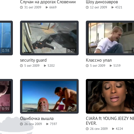
Случаи на дорогах Словении
Шоу динозавров
31 окт 2009
6669
12 окт 2009
4321
0:38
0:27
security guard
Классно упал
5 окт 2009
5202
5 окт 2009
5159
0:35
0:25
Ошибочка вышла
CIARA ft YOUNG JEEZY 
EVER.
26 сен 2009
7597
26 сен 2009
4224