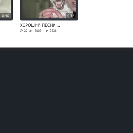
0:40
0:16
ХОРОШИЙ ПЕСИК ...
22 сен 2009
9228