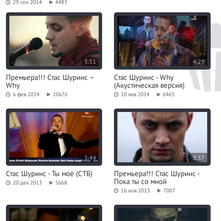
29 сен 2014
4483
3:51
4:29
Премьера!!! Стас Шуринс –
Стас Шуринс - Why
Why
(Акустическая версия)
6 фев 2014
10676
10 янв 2014
6465
3:44
3:37
Стас Шуринс - Ты моё (СТБ)
Премьера!!! Стас Шуринс -
Пока ты со мной
20 дек 2013
5668
16 ноя 2013
7007