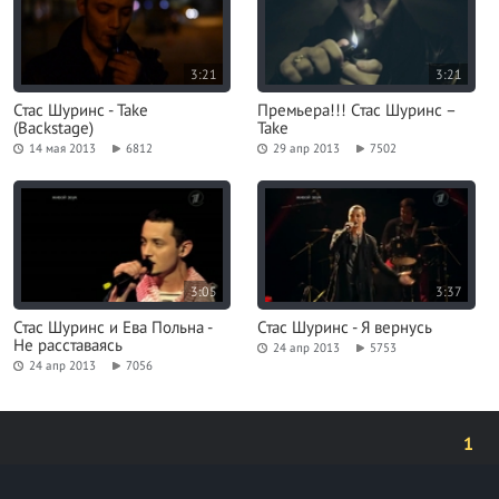
3:21
3:21
Стас Шуринс - Take
Премьера!!! Стас Шуринс –
(Backstage)
Take
14 мая 2013
6812
29 апр 2013
7502
3:05
3:37
Стас Шуринс и Ева Польна -
Стас Шуринс - Я вернусь
Не расставаясь
24 апр 2013
5753
24 апр 2013
7056
1