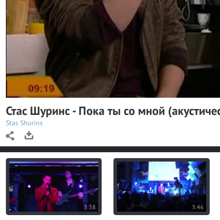
y
V
i
d
e
o
Стас Шуринс - Пока ты со мной (акустиче
Stas Shurins
3:38
3:46