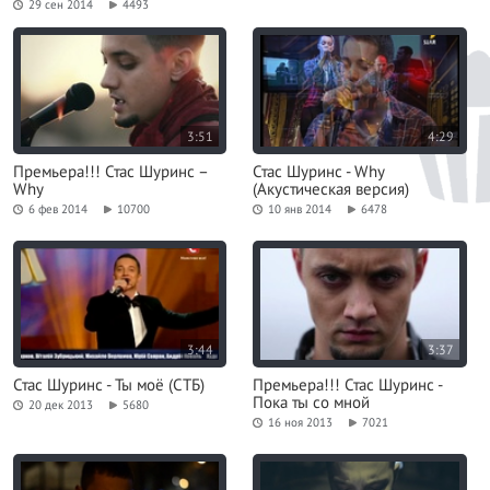
29 сен 2014
4493
3:51
4:29
Премьера!!! Стас Шуринс –
Стас Шуринс - Why
Why
(Акустическая версия)
6 фев 2014
10700
10 янв 2014
6478
3:44
3:37
Стас Шуринс - Ты моё (СТБ)
Премьера!!! Стас Шуринс -
Пока ты со мной
20 дек 2013
5680
16 ноя 2013
7021