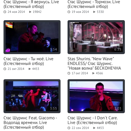
Стас Шуринс - Я вернусь. Live
Стас Шуринс - Тормози. Live
(Естественный отбор)
(Естественный отбор)
24 ноя 2014
19842
19 ноя 2014
5330
3:54
6:35
Стас Шуринс - Ты моё. Live
Stas Shurins. "New Wave"
(Естественный отбор)
ENDLESS/ Стас Шуринс.
"Новая волна" БЕСКОНЕЧНА
21 окт 2014
4453
17 окт 2014
4566
3:55
3:03
Стас Шуринс Feat. Giacomo -
Стас Шуринс - I Don`t Care.
Водопад времени. Live
Live (Естественный отбор)
(Естественный отбор)
22 сен 2014
4453