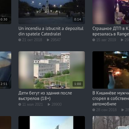
0:30
0:14
Un incendiu a izbucnit a depozitul
Страшное ДТП в 
din spatele Catedralei
врезалась в Range
21 окт 2018
29547
15 авг 2019
29
2:51
1:00
Дети бегут из здания после
В Кишинёве мужч
выстрелов (18+)
сгорел в собстве
автомобиле
11 мая 2021
28900
28 сен 2018
2