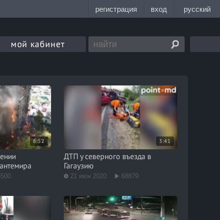
мой кабинет
8:52
3:41
чении
ДТП у северного въезда в
Кантемира
Гагаузию
3500
21 июн 2020
68879