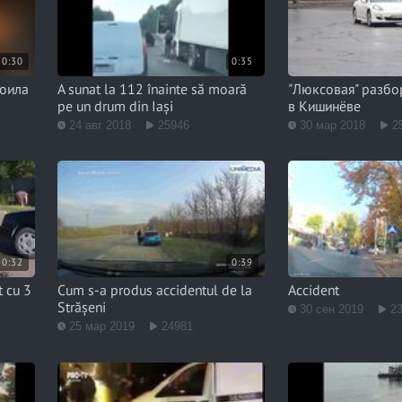
0:30
0:35
роила
A sunat la 112 înainte să moară
"Люксовая" разбо
pe un drum din Iași
в Кишинёве
24 авг 2018
25946
30 мар 2018
2
0:32
0:39
t cu 3
Cum s-a produs accidentul de la
Accident
Strășeni
30 сен 2019
2
25 мар 2019
24981