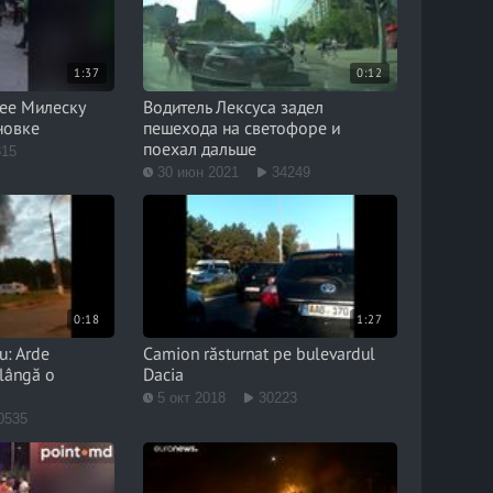
1:37
0:12
ее Милеску
Водитель Лексуса задел
новке
пешехода на светофоре и
поехал дальше
315
30 июн 2021
34249
0:18
1:27
u: Arde
Camion răsturnat pe bulevardul
 lângă o
Dacia
5 окт 2018
30223
0535