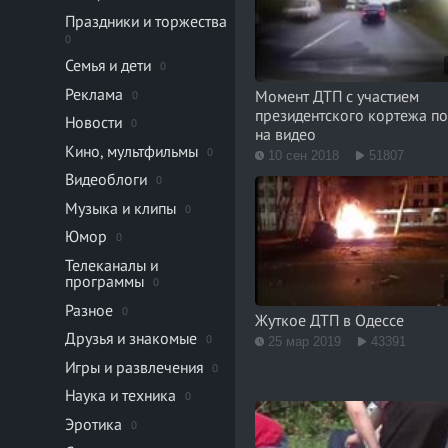
Праздники и торжества
0
Семья и дети
0
Реклама
Момент ДТП с участием
0
президентского кортежа п
Новости
0
на видео
Кино, мультфильмы
0
10 сен 2018
51807
Видеоблоги
0
Музыка и клипы
0
Юмор
0
Телеканалы и
программы
0
Разное
0
Жуткое ДТП в Одессе
Друзья и знакомые
0
25 мар 2019
43391
Игры и развлечения
0
Наука и техника
0
Эротика
0