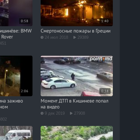
0:58
1:40
Кишинёве: BMW
Смертоносные пожары в Греции
 Rover
24 июл 2018
29389
451
2:06
0:38
ина заживо
Момент ДТП в Кишиневе попал
нном
на видео
9 дек 2019
27908
8802