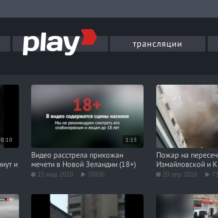
трансляции
0:10
1:15
Видео расстрела прихожан
Пожар на пересе
нут и
мечети в Новой Зеландии (18+)
Измайловской и 
15 мар 2019
76936
20 апр 2018
7