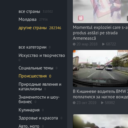
все страны
310302
Молдова
27956
Momentul exploziei care s-a
другие страны
282346
produs astăzi pe strada
Armenească
20 мар 2018
68722
все категории
0
Искусство и творчество
0
Социальные темы
0
Происшествия
0
Природные явления и
катаклизмы
0
В Кишиневе водитель BMW 
поплатился за наглое вожд
Знаменитости и шоу-
бизнес
0
23 окт 2019
58982
Кулинария
0
Здоровье и красота
0
Авто, мото
0