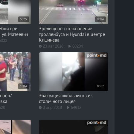
5:25
0:04
ибли при
Зрелищное столкновение
 ул. Матеевич
троллейбуса и Hyundai в центре
Кишинева
5033
23 авг 2018
60204
1:04
0:22
ность"
Эвакуация школьников из
овка
столичного лицея
520
3 апр 2018
54912