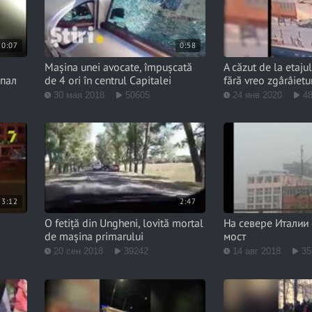
0:07
0:58
Mașina unei avocate, împușcată
A căzut de la etajul
опал
de 4 ori în centrul Capitalei
fără vreo zgârâietu
30 мая 2018
50605
24 янв 2020
4
3:12
2:47
O fetiță din Ungheni, lovită mortal
На севере Италии
de mașina primarului
мост
20 сен 2018
39242
14 авг 2018
35