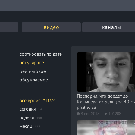
видео
каналы
сортировать по дате
популярное
рейтинговое
обсуждаемое
Поспорил, что доедет до
все время
311891
Кишинева из Бельц за 40 ми
разбился
сегодня
14
8 авг 2018
101208
неделя
108
месяц
773