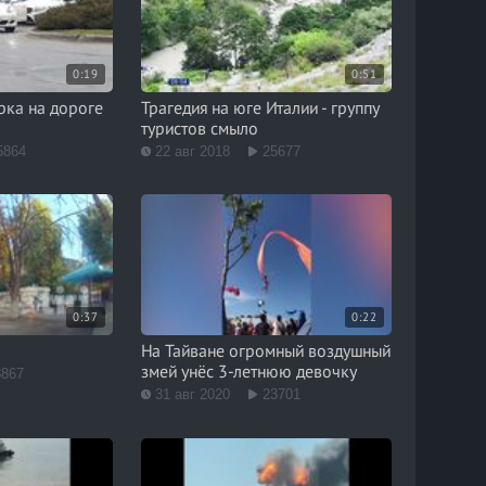
0:19
0:51
рка на дороге
Трагедия на юге Италии - группу
туристов смыло
5864
22 авг 2018
25677
0:37
0:22
На Тайване огромный воздушный
змей унёс 3-летнюю девочку
3867
31 авг 2020
23701