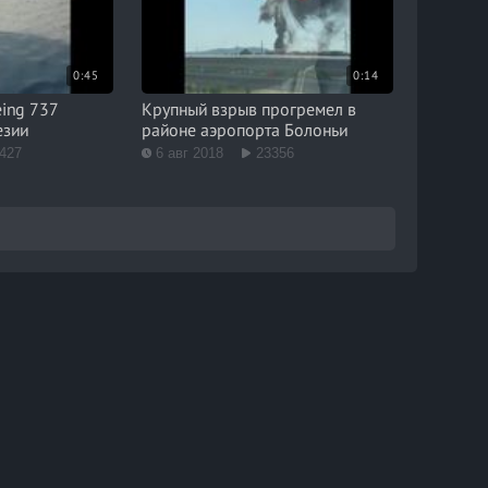
0:45
0:14
ing 737
Крупный взрыв прогремел в
езии
районе аэропорта Болоньи
427
6 авг 2018
23356