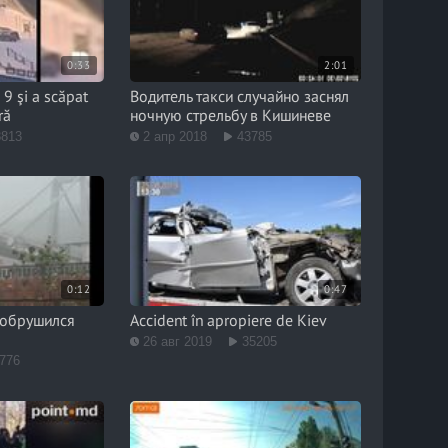
0:33
2:01
 9 şi a scăpat
Водитель такси случайно заснял
ră
ночную стрельбу в Кишиневе
8813
2 апр 2018
43785
0:12
0:47
 обрушился
Accident în apropiere de Kiev
26 авг 2019
35205
776