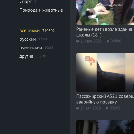
Спорт
0
Природа и животные
0
Раненые дети возле здания
все языки
310302
школы (18+)
русский
92044
11 мая 2021
34890
румынский
10063
другие
208195
Пассажирский А321 совер
аварийную посадку
15 авг 2019
33209