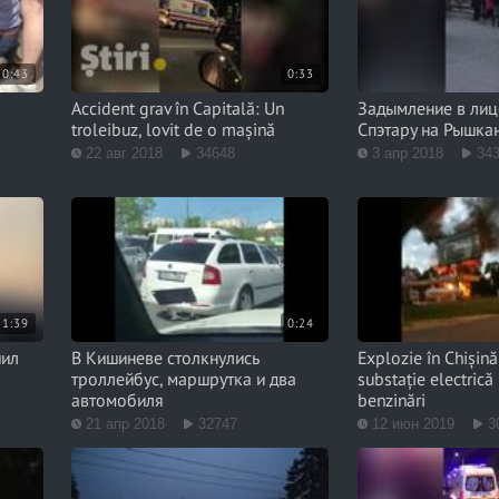
0:43
0:33
Accident grav în Capitală: Un
Задымление в лиц
troleibuz, lovit de o mașină
Спэтару на Рышка
22 авг 2018
34648
3 апр 2018
34
1:39
0:24
шил
В Кишиневе столкнулись
Explozie în Chișină
троллейбус, маршрутка и два
substație electrică
автомобиля
benzinări
21 апр 2018
32747
12 июн 2019
3