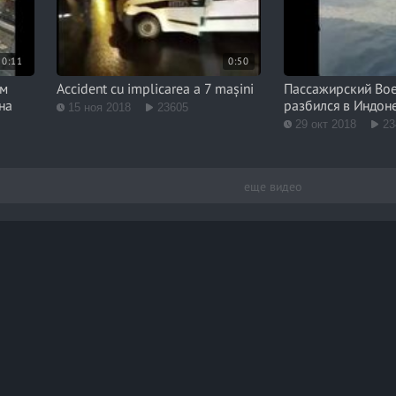
0:11
0:50
им
Accident cu implicarea a 7 mașini
Пассажирский Boe
на
разбился в Индон
15 ноя 2018
23605
29 окт 2018
23
еще видео