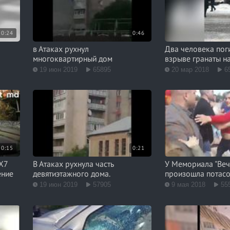
0:24
0:46
в Атаках рухнул
Два человека пог
многоквартирный дом
взрыве гранаты на
19 июн 2019
65895
20 мар 2018
6
0:15
0:21
X7
В Атаках рухнула часть
У Мемориала "Веч
ение
девятиэтажного дома.
произошла потас
19 июн 2019
57905
9 мая 2018
55