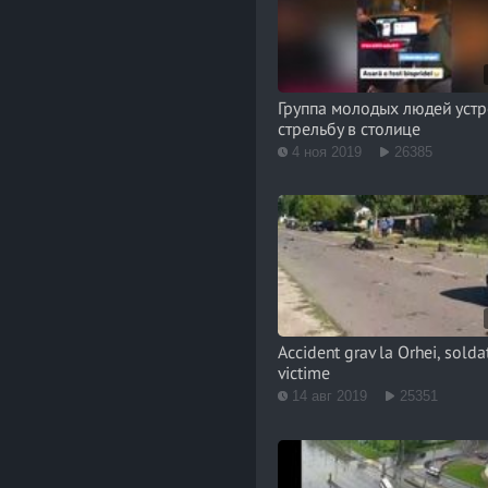
Группа молодых людей уст
стрельбу в столице
4 ноя 2019
26385
Accident grav la Orhei, solda
victime
14 авг 2019
25351