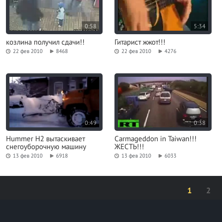
0:58
5:34
козлина получил сдачи!!
Гитарист жжот!!!
22 фев 2010
8468
22 фев 2010
4276
0:49
0:38
Hummer H2 вытаскивает
Carmageddon in Taiwan!!!
снегоуборочную машину
ЖЕСТЬ!!!
13 фев 2010
6918
13 фев 2010
6033
1
2