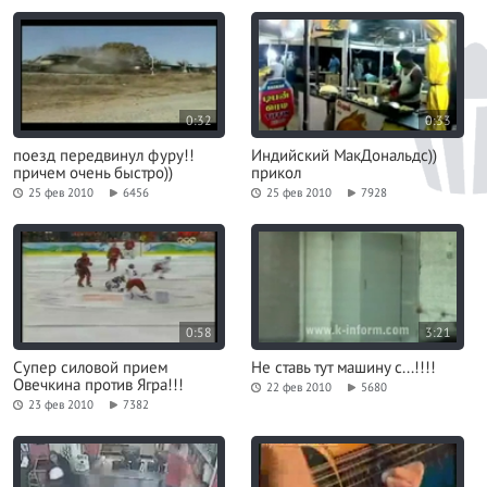
0:32
0:33
поезд передвинул фуру!!
Индийский МакДональдс))
причем очень быстро))
прикол
25 фев 2010
6456
25 фев 2010
7928
0:58
3:21
Супер силовой прием
Не ставь тут машину с...!!!!
Овечкина против Ягра!!!
22 фев 2010
5680
23 фев 2010
7382