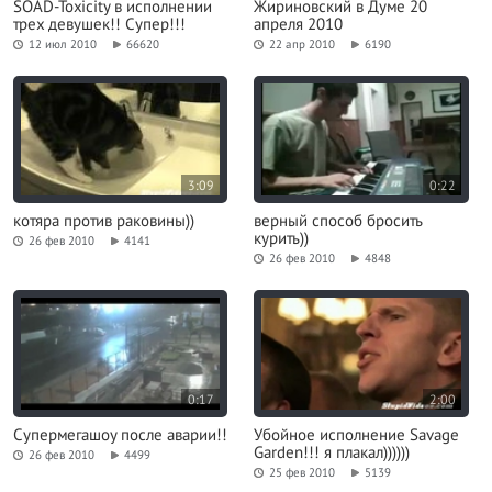
SOAD-Toxicity в исполнении
Жириновский в Думе 20
трех девушек!! Супер!!!
апреля 2010
12 июл 2010
66620
22 апр 2010
6190
3:09
0:22
котяра против раковины))
верный способ бросить
курить))
26 фев 2010
4141
26 фев 2010
4848
0:17
2:00
Супермегашоу после аварии!!
Убойное исполнение Savage
Garden!!! я плакал))))))
26 фев 2010
4499
25 фев 2010
5139