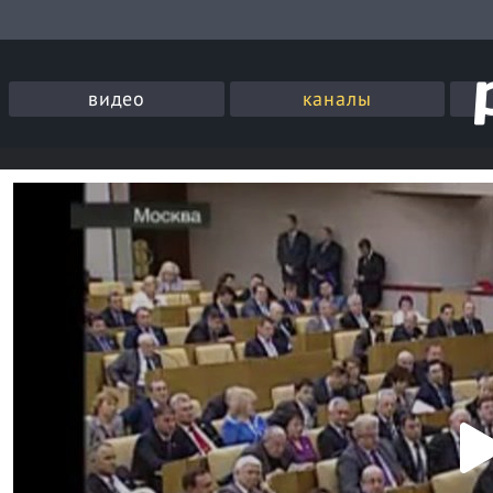
видео
каналы
P
l
a