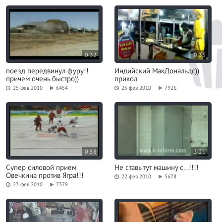
0:32
0:33
поезд передвинул фуру!!
Индийский МакДональдс))
причем очень быстро))
прикол
25 фев 2010
6454
25 фев 2010
7926
0:58
3:21
Супер силовой прием
Не ставь тут машину с...!!!!
Овечкина против Ягра!!!
22 фев 2010
5678
23 фев 2010
7379