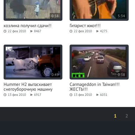
0:58
5:34
козлина получил сдачи!!
Гитарист жжот!!!
22 фев 2010
8467
22 фев 2010
4275
0:49
0:38
Hummer H2 вытаскивает
Carmageddon in Taiwan!!!
снегоуборочную машину
ЖЕСТЬ!!!
13 фев 2010
6917
13 фев 2010
6031
1
2