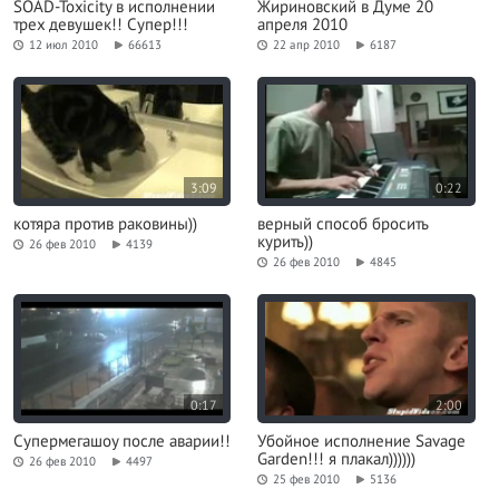
SOAD-Toxicity в исполнении
Жириновский в Думе 20
трех девушек!! Супер!!!
апреля 2010
12 июл 2010
66613
22 апр 2010
6187
3:09
0:22
котяра против раковины))
верный способ бросить
курить))
26 фев 2010
4139
26 фев 2010
4845
0:17
2:00
Супермегашоу после аварии!!
Убойное исполнение Savage
Garden!!! я плакал))))))
26 фев 2010
4497
25 фев 2010
5136