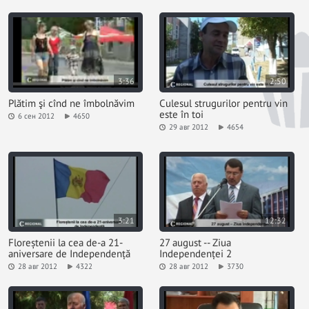
3:36
2:50
Plătim şi cînd ne îmbolnăvim
Culesul strugurilor pentru vin
este în toi
6 сен 2012
4650
29 авг 2012
4654
3:21
12:32
Floreștenii la cea de-a 21-
27 august -- Ziua
aniversare de Independență
Independenței 2
28 авг 2012
4322
28 авг 2012
3730