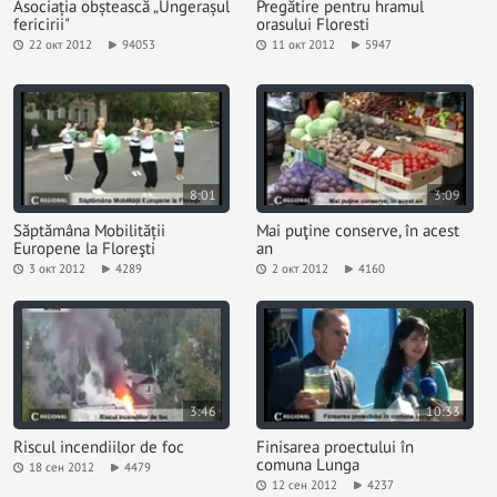
Asociația obștească „Ungerașul
Pregătire pentru hramul
fericirii"
orasului Floresti
22 окт 2012
94053
11 окт 2012
5947
8:01
3:09
Săptămâna Mobilității
Mai puţine conserve, în acest
Europene la Floreşti
an
3 окт 2012
4289
2 окт 2012
4160
3:46
10:33
Riscul incendiilor de foc
Finisarea proectului în
comuna Lunga
18 сен 2012
4479
12 сен 2012
4237