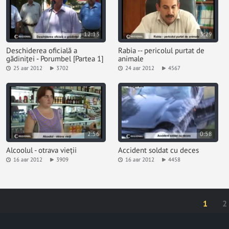
12:13
3:29
Deschiderea oficială a
Rabia -- pericolul purtat de
gădiniței - Porumbel [Partea 1]
animale
25 авг 2012
3702
24 авг 2012
4567
2:56
0:58
Alcoolul - otrava vieții
Accident soldat cu deces
16 авг 2012
3909
16 авг 2012
4458
1
2