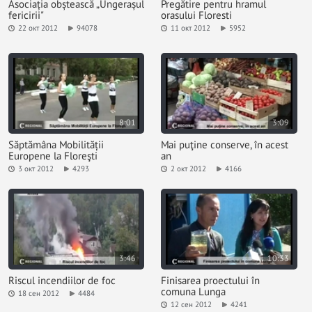
Asociația obștească „Ungerașul
Pregătire pentru hramul
fericirii"
orasului Floresti
22 окт 2012
94078
11 окт 2012
5952
8:01
3:09
Săptămâna Mobilității
Mai puţine conserve, în acest
Europene la Floreşti
an
3 окт 2012
4293
2 окт 2012
4166
3:46
10:33
Riscul incendiilor de foc
Finisarea proectului în
comuna Lunga
18 сен 2012
4484
12 сен 2012
4241