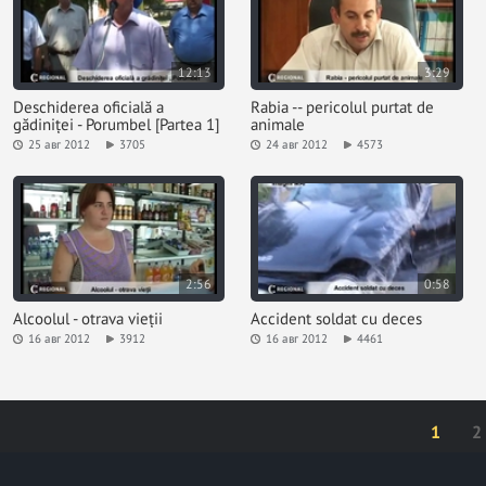
12:13
3:29
Deschiderea oficială a
Rabia -- pericolul purtat de
gădiniței - Porumbel [Partea 1]
animale
25 авг 2012
3705
24 авг 2012
4573
2:56
0:58
Alcoolul - otrava vieții
Accident soldat cu deces
16 авг 2012
3912
16 авг 2012
4461
1
2