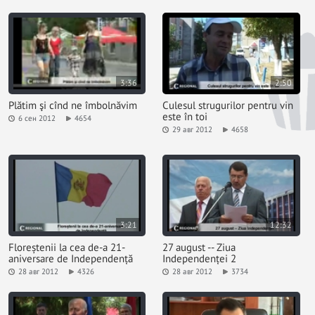
3:36
2:50
Plătim şi cînd ne îmbolnăvim
Culesul strugurilor pentru vin
este în toi
6 сен 2012
4654
29 авг 2012
4658
3:21
12:32
Floreștenii la cea de-a 21-
27 august -- Ziua
aniversare de Independență
Independenței 2
28 авг 2012
4326
28 авг 2012
3734