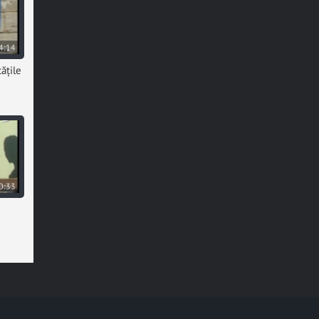
4:14
tățile
0:33