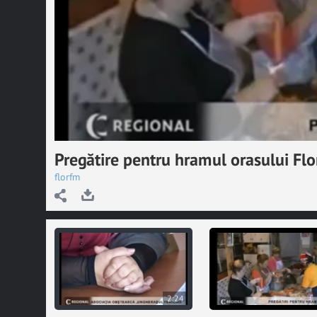
Pregătire pentru hramul orasului Flo
florfm
2:24