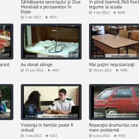
Sărbătoarea secerişului şi Ziua
În plină toamnă, fără fruct
Mondială a persoanelor în
legume la scoala
Etate
4 окт 2012
4696
5 окт 2012
4951
3:09
2:40
acest
Au donat sâinge
Mai puţini neşcolarizaţi
25 сен 2012
4455
20 сен 2012
4305
10:33
2:50
Violenţa în familie poate fi
Reparaţia drumurilor, cea
redusă
mare problemă
7 сен 2012
4252
6 сен 2012
4391