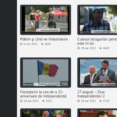
3:36
Plătim şi cînd ne îmbolnăvim
Culesul strugurilor pent
este în toi
6 сен 2012
4645
29 авг 2012
4649
3:21
Floreștenii la cea de-a 21-
27 august -- Ziua
aniversare de Independență
Independenței 2
28 авг 2012
4321
28 авг 2012
3728