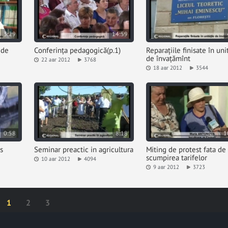
3:29
14:59
 de
Conferința pedagogică(p.1)
Reparațiile finisate în uni
de învațămînt
22 авг 2012
3768
18 авг 2012
3544
0:58
8:18
1
s
Seminar preactic in agricultura
Miting de protest fata de
scumpirea tarifelor
10 авг 2012
4094
9 авг 2012
3723
1
2
3