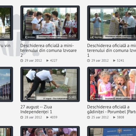
2:50
6:29
1
ru vin
Deschiderea oficială a mini-
Deschiderea oficială a mi
terenului din comuna Izvoare
terenului din comuna Izv
2
1
29 авг 2012
4227
29 авг 2012
5241
12:32
5:40
1
27 august -- Ziua
Deschiderea oficială a
Independenței 1
gădiniței - Porumbel [Part
28 авг 2012
4039
25 авг 2012
3808