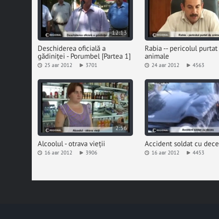
12:13
Deschiderea oficială a
Rabia -- pericolul purtat
gădiniței - Porumbel [Partea 1]
animale
25 авг 2012
3701
24 авг 2012
4563
2:56
Alcoolul - otrava vieții
Accident soldat cu dece
16 авг 2012
3906
16 авг 2012
4453