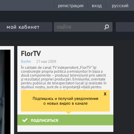
мой кабинет
FlorTV
florfm
27 мая 2009
În calitate de canal TV independent „FlorTV” îşi
construieşte propria politica a emisiunilor în baza a
două componente – produsul televiziunii prin satelit
şi rezultatul propriei producţiei. Emisiunile, orientate
pentru publicul de telespectatori locali şi realizate în
studioul nostru, sunt de o importanţă vitală pentru
viitoarea activitate a centralei noastre, deoarece
X
coloritul local ne dă posibilitatea de a obţine propria
Подпишись и получай уведомления
imagine şi de a ne diferenţia avantajos faţă de
celelalte canale naţionale TV. www.flortv.net
о новых видео в канале
260750
просмотров
подписаться