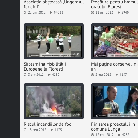
Asociația obștească „Ungerașul
Pregătire pentru hramul
fericirii"
orasului Floresti
22 окт 2012
94033
11 окт 2012
5940
8:01
Săptămâna Mobilității
Mai puţine conserve, în 
Europene la Floreşti
an
3 окт 2012
4282
2 окт 2012
4157
3:46
Riscul incendiilor de foc
Finisarea proectului în
comuna Lunga
18 сен 2012
4475
12 сен 2012
4232