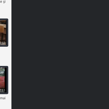
e şi
2:37
2:13
 mai