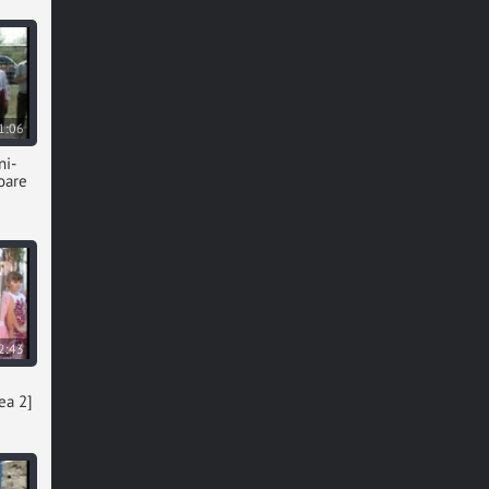
1:06
ni-
oare
2:43
ea 2]