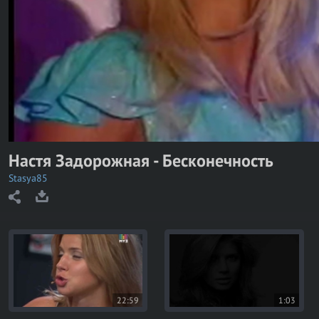
y
V
i
d
e
o
Настя Задорожная - Бесконечность
Stasya85
22:59
1:03