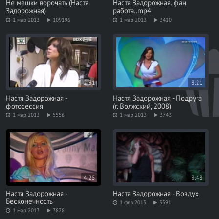
Не мешки ворочать (Настя
Настя Задорожная. фан
Задорожная)
работа..mp4
1 мар 2013
109196
1 мар 2013
3410
2:31
3:21
Настя Задорожная -
Настя Задорожная - Подруга
фотосессия
(г. Волжский, 2008)
1 мар 2013
5556
1 мар 2013
3743
4:25
3:48
Настя Задорожная -
Настя Задорожная - Воздух.
Бесконечность
1 фев 2013
3591
1 мар 2013
3878