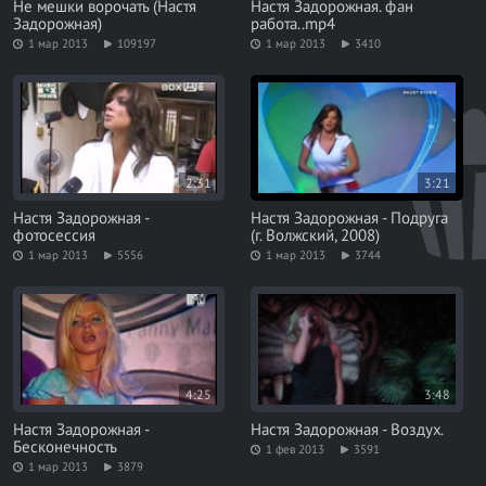
Не мешки ворочать (Настя
Настя Задорожная. фан
Задорожная)
работа..mp4
1 мар 2013
109197
1 мар 2013
3410
2:31
3:21
Настя Задорожная -
Настя Задорожная - Подруга
фотосессия
(г. Волжский, 2008)
1 мар 2013
5556
1 мар 2013
3744
4:25
3:48
Настя Задорожная -
Настя Задорожная - Воздух.
Бесконечность
1 фев 2013
3591
1 мар 2013
3879