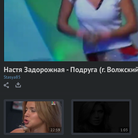
y
V
i
d
e
o
Настя Задорожная - Подруга (г. Волжский
Stasya85
22:59
1:03