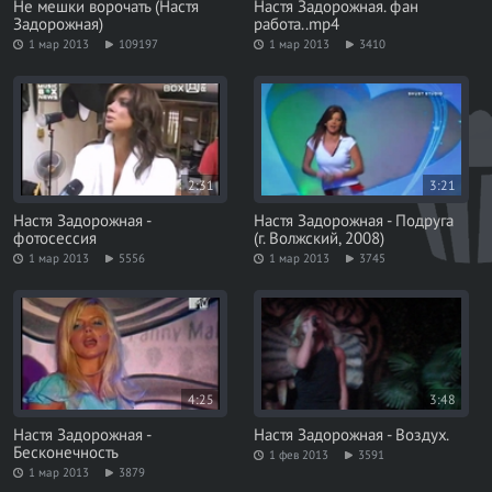
Не мешки ворочать (Настя
Настя Задорожная. фан
Задорожная)
работа..mp4
1 мар 2013
109197
1 мар 2013
3410
2:31
3:21
Настя Задорожная -
Настя Задорожная - Подруга
фотосессия
(г. Волжский, 2008)
1 мар 2013
5556
1 мар 2013
3745
4:25
3:48
Настя Задорожная -
Настя Задорожная - Воздух.
Бесконечность
1 фев 2013
3591
1 мар 2013
3879