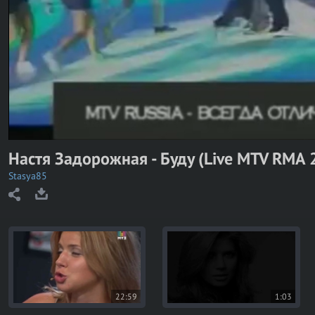
y
V
i
d
e
o
Настя Задорожная - Буду (Live MTV RMA 
Stasya85
22:59
1:03