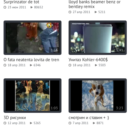
Surprinzator de tot
lloyd banks beamer benz or
bentley remix
23 июн 2011
80652
27 апр 2011
5211
1:16
1:41
O fata neatenta lovita de tren
Унитаз Kohler-6400$
18 апр 2011
6346
18 апр 2011
5503
1:03
3:23
3D рисунки
смотрим и ставим + :)
12 апр 2011
5265
7 апр 2011
8871