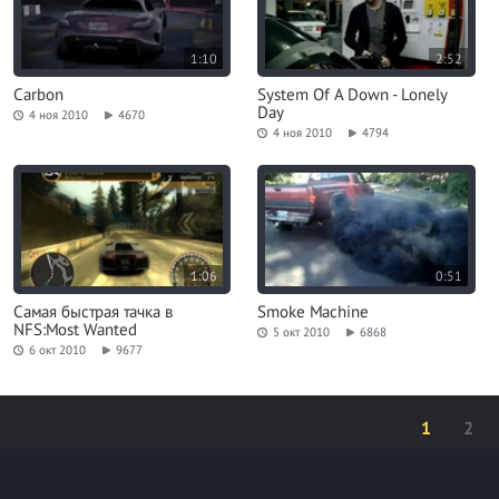
1:10
2:52
Carbon
System Of A Down - Lonely
Day
4 ноя 2010
4670
4 ноя 2010
4794
1:06
0:51
Самая быстрая тачка в
Smoke Machine
NFS:Most Wanted
5 окт 2010
6868
6 окт 2010
9677
1
2