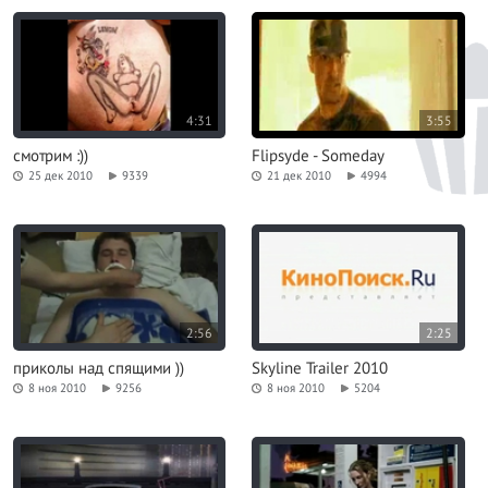
4:31
3:55
смотрим :))
Flipsyde - Someday
25 дек 2010
9339
21 дек 2010
4994
2:56
2:25
приколы над спящими ))
Skyline Trailer 2010
8 ноя 2010
9256
8 ноя 2010
5204